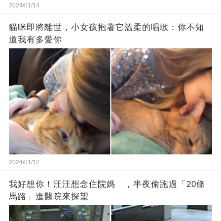
2024/01/14
貓咪即將離世，小女孩抱著它溫柔的唱歌：你不知
道我有多愛你
2024/01/12
我好想你！汪汪想念住院媽 ，半夜偷跑過「20條
馬路」進醫院來探望