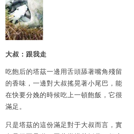
大叔：跟我走
吃飽后的塔茲一邊用舌頭舔著嘴角殘留
的香味，一邊對大叔搖晃著小尾巴，能
在快要分娩的時候吃上一頓飽飯，它很
滿足。
只是塔茲的這份滿足對于大叔而言，實