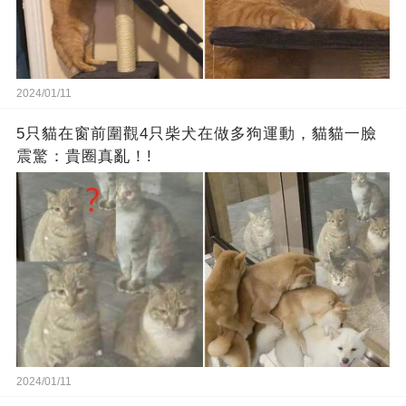
2024/01/11
5只貓在窗前圍觀4只柴犬在做多狗運動，貓貓一臉
震驚：貴圈真亂！!
2024/01/11