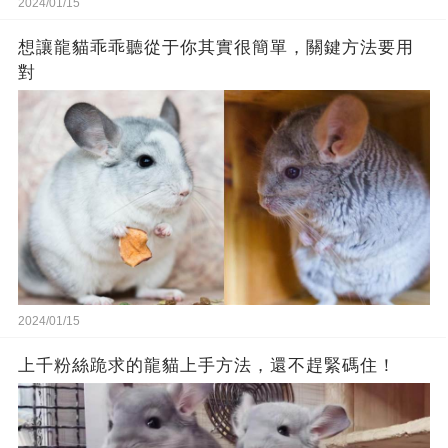
2024/01/15
想讓龍貓乖乖聽從于你其實很簡單，關鍵方法要用
對
2024/01/15
上千粉絲跪求的龍貓上手方法，還不趕緊碼住！