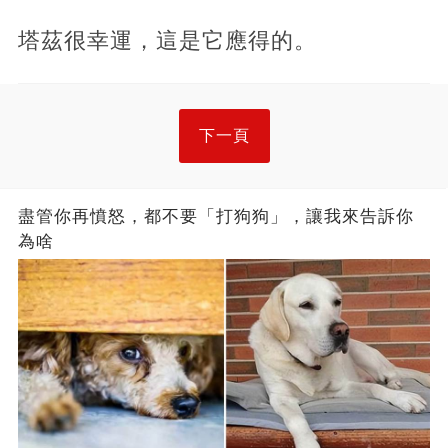
塔茲很幸運，這是它應得的。
下一頁
盡管你再憤怒，都不要「打狗狗」，讓我來告訴你
為啥