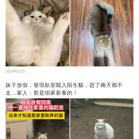
2024/01/15
妹子放假，發現臥室闖入陌生貓，趕了兩天都不
走…家人：那是咱家新養的！