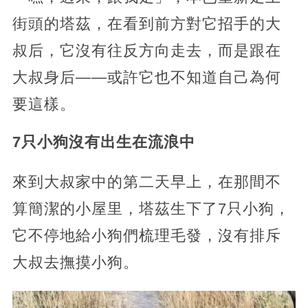
街頭的塔茲，在看到前方對它招手的大
叔后，它沒有往反方向走去，而是跟在
大叔身后——或許它也不知道自己為何
要這樣。
7只小狗沒有出生在流浪中
來到大叔家中的第二天早上，在那間不
算簡潔的小屋里，塔茲生下了7只小狗，
它不停地給小狗們梳理毛發，沒有排斥
大叔去撫摸小狗。