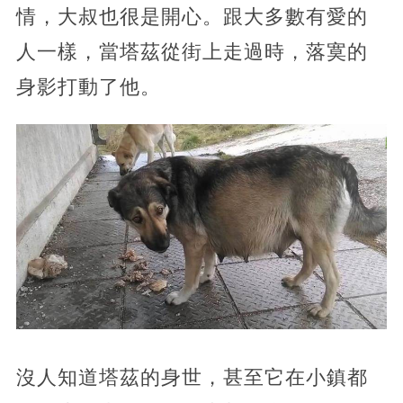
情，大叔也很是開心。跟大多數有愛的
人一樣，當塔茲從街上走過時，落寞的
身影打動了他。
沒人知道塔茲的身世，甚至它在小鎮都