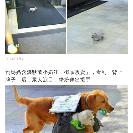
2024/01/12
狗媽媽含淚馱著小奶汪「街頭販賣」，看到「背上
牌子」后，眾人淚目，紛紛伸出援手