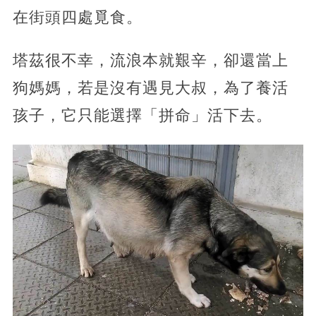
在街頭四處覓食。
塔茲很不幸，流浪本就艱辛，卻還當上
狗媽媽，若是沒有遇見大叔，為了養活
孩子，它只能選擇「拼命」活下去。