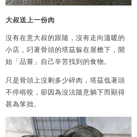
大叔送上一份肉
沒有在意大叔的跟隨，沒有走向溫暖的
小店，叼著骨頭的塔茲躲在屋檐下，開
始「品嘗」自己辛苦找到的食物。
只是骨頭上沒剩多少碎肉，塔茲低著頭
不停啃咬，卻因為沒法隨意躺下而顯得
甚為笨拙。