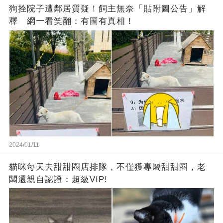
狗拴院子遭鄰居質疑！飼主無奈「貼附圖公告」解
釋 網一看笑翻：有圖有真相！
2024/01/11
貓咪每天去甜甜圈店排隊，不僅獲專屬甜甜圈，老
闆還親自認證：超級VIP!