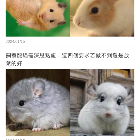
2024/01/15
飼養龍貓需深思熟慮，這四個要求若做不到還是放
棄的好