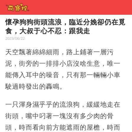
懷孕狗狗街頭流浪，臨近分娩卻仍在覓
食，大叔于心不忍：跟我走
2023/06/22
天空飄著綿綿細雨，路上鋪著一層污
泥，街旁的一排排小店沒啥生意，唯一
能傳入耳中的噪音，只有那一輛輛小車
駛過時發出的轟鳴。
一只渾身濕乎乎的流浪狗，緩緩地走在
街頭，嘴中叼著一塊沒有多少肉的骨
頭，時而看向前方能遮雨的屋檐，時而