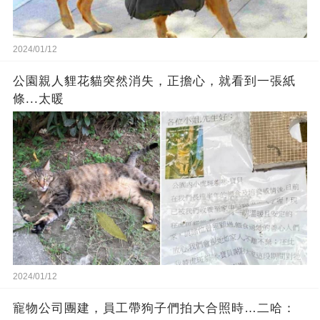
2024/01/12
公園親人貍花貓突然消失，正擔心，就看到一張紙
條...太暖
2024/01/12
寵物公司團建，員工帶狗子們拍大合照時…二哈：