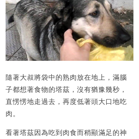
隨著大叔將袋中的熟肉放在地上，滿腦
子都想著食物的塔茲，沒有猶豫幾秒，
直愣愣地走過去，再度低著頭大口地吃
肉。
看著塔茲因為吃到肉食而稍顯滿足的神