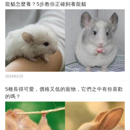
龍貓怎麼養？5步教你正確飼養龍貓
2024/01/15
5種長得可愛，價格又低的寵物，它們之中有你喜歡
的嗎？