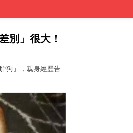
差別」很大！
胎狗」，親身經歷告