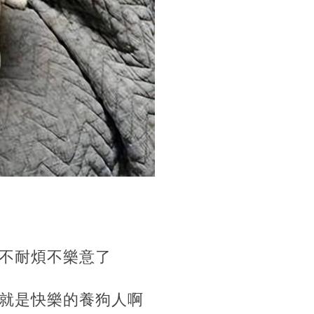
不耐煩不樂意了
就是快樂的養狗人啊