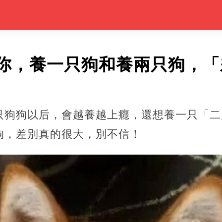
你，養一只狗和養兩只狗，「
只狗狗以后，會越養越上癮，還想養一只「二
狗，差別真的很大，別不信！