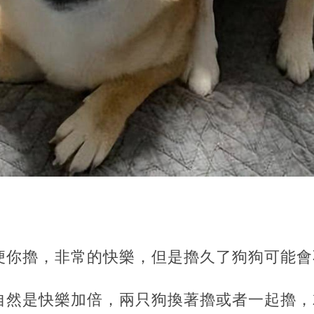
便你擼，非常的快樂，但是擼久了狗狗可能會
自然是快樂加倍，兩只狗換著擼或者一起擼，