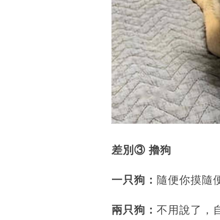
差別③ 擼狗
一只狗：
隨便你摸隨
兩只狗：
不用說了，