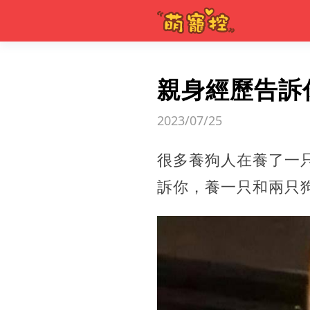
親身經歷告訴
2023/07/25
很多養狗人在養了一
訴你，養一只和兩只