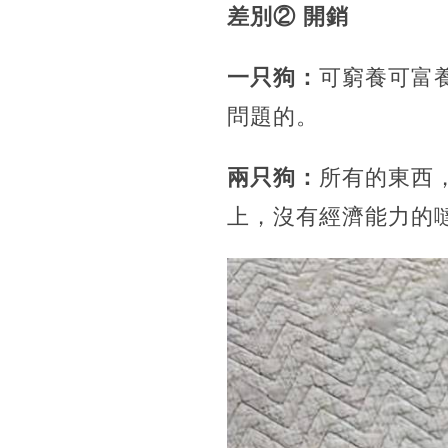
差別② 開銷
一只狗：
可窮養可富
問題的。
兩只狗：
所有的東西
上，沒有經濟能力的