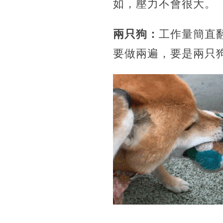
如，壓力不會很大。
兩只狗：
工作量簡直
要做兩遍，要是兩只