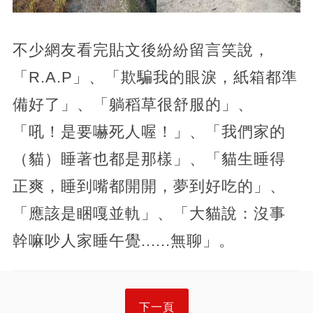
不少網友看完貼文後紛紛留言笑說，
「R.A.P」、「欺騙我的眼淚，紙箱都準
備好了」、「躺稻草很舒服的」、
「吼！是要嚇死人喔！」、「我們家的
（貓）睡著也都是那樣」、「貓生睡得
正爽，睡到嘴都開開，夢到好吃的」、
「應該是睏嘎並軌」、「大貓說：沒事
幹嘛吵人家睡午覺......無聊」。
下一頁