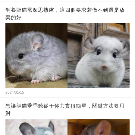
飼養龍貓需深思熟慮，這四個要求若做不到還是放
棄的好
2024/01/15
想讓龍貓乖乖聽從于你其實很簡單，關鍵方法要用
對