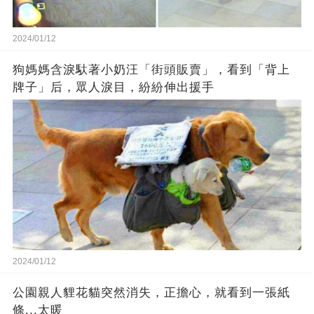
2024/01/12
狗媽媽含淚馱著小奶汪「街頭販賣」，看到「背上
牌子」后，眾人淚目，紛紛伸出援手
2024/01/12
公園親人貍花貓突然消失，正擔心，就看到一張紙
條...太暖