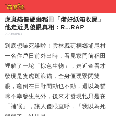
虎斑貓僵硬癱稻田「備好紙箱收屍」
他走近見傻眼真相：R...RAP
2023/08/03
到底想嚇死誰啦！雲林縣莿桐鄉埔尾村
一名住戶日前外出時，看見家門前稻田
裡躺了一坨「棕色生物」，走近查看才
發現是隻虎斑浪貓，全身僵硬緊閉雙
眼，癱倒在田野間動也不動，還以為貓
咪不幸發生意外，後來才發現牠只是在
「補眠」，讓人傻眼直呼，「我以為死