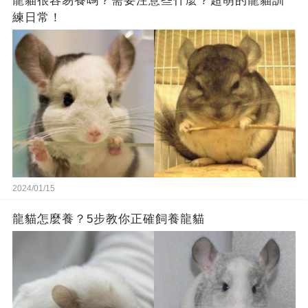
龍貓很容易養嗎？需要注意些什麼？超萌的龍貓訓
練日常！
2024/01/15
龍貓怎麼養？5步教你正確飼養龍貓