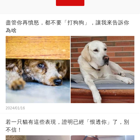
盡管你再憤怒，都不要「打狗狗」，讓我來告訴你
為啥
2024/01/16
若一只貓有這些表現，證明已經「恨透你」了，別
不信！