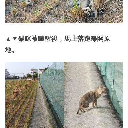
▲▼貓咪被嚇醒後，馬上落跑離開原
地。