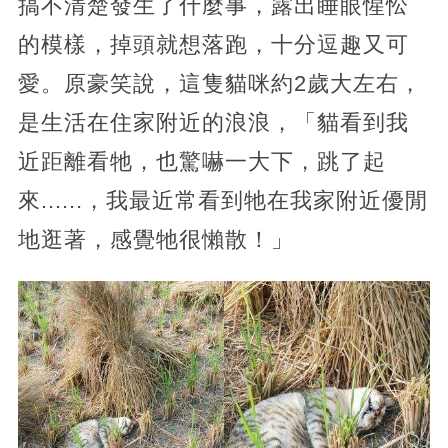
搞不清楚發生了什麼事，露出睡眼惺忪
的模樣，掉頭就想落跑，十分逗趣又可
愛。原豪笑說，這隻貓咪約2歲大左右，
是生活在住家附近的浪浪，「貓看到我
近距離看牠，也驚嚇一大下，跳了起
來......，我最近常看到牠在我家附近優閒
地逛著，感覺牠很懶散！」