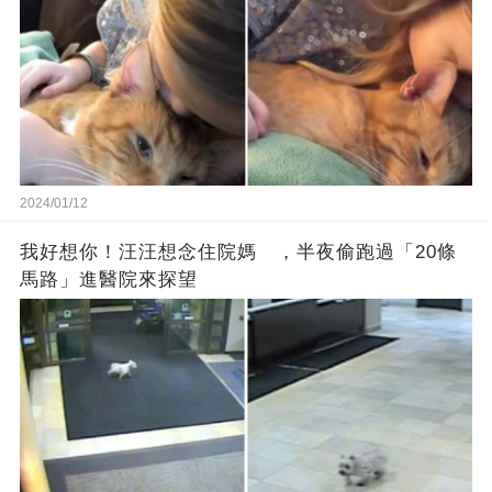
2024/01/12
我好想你！汪汪想念住院媽 ，半夜偷跑過「20條
馬路」進醫院來探望