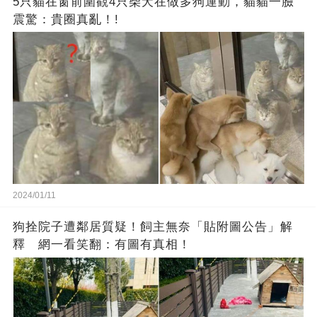
5只貓在窗前圍觀4只柴犬在做多狗運動，貓貓一臉
震驚：貴圈真亂！!
2024/01/11
狗拴院子遭鄰居質疑！飼主無奈「貼附圖公告」解
釋 網一看笑翻：有圖有真相！