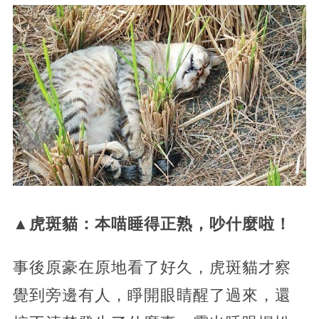
▲虎斑貓：本喵睡得正熟，吵什麼啦！
事後原豪在原地看了好久，虎斑貓才察
覺到旁邊有人，睜開眼睛醒了過來，還