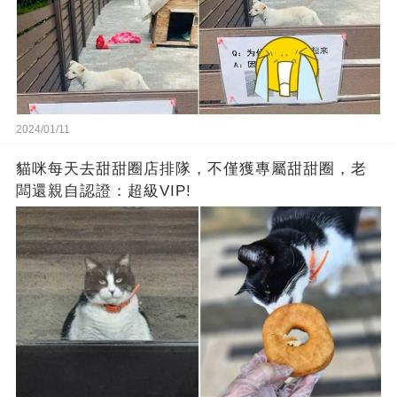
2024/01/11
貓咪每天去甜甜圈店排隊，不僅獲專屬甜甜圈，老
闆還親自認證：超級VIP!