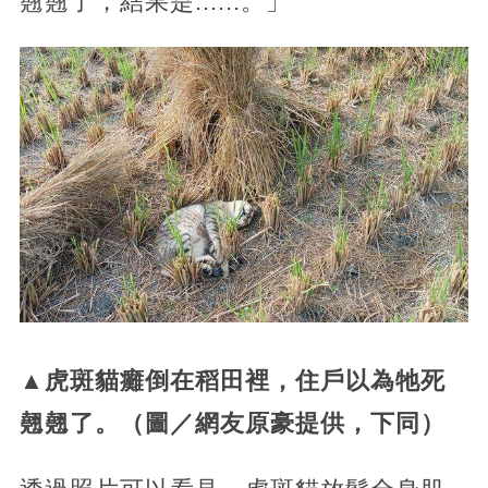
翹翹了，結果是......。」
▲虎斑貓癱倒在稻田裡，住戶以為牠死
翹翹了。（圖／網友原豪提供，下同）