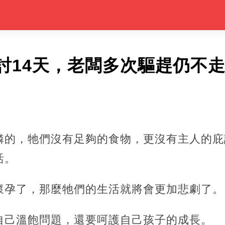
討14天，老闆多次驅趕仍不
憐的，牠們沒有足夠的食物，更沒有主人的庇
活。
懷孕了，那麼牠們的生活就將會更加悲劇了。
自己溫飽問題，還要呵護自己孩子的成長。