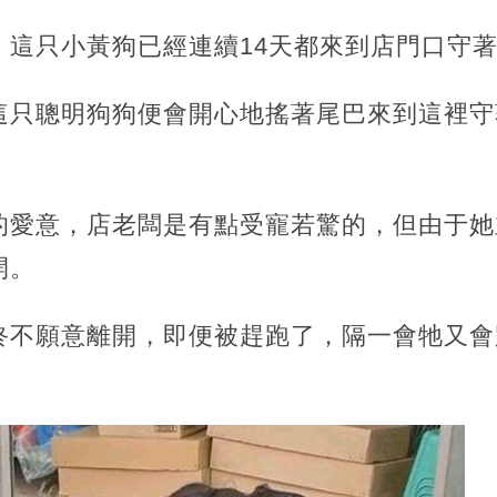
，這只小黃狗已經連續14天都來到店門口守
這只聰明狗狗便會開心地搖著尾巴來到這裡守
的愛意，店老闆是有點受寵若驚的，但由于她
開。
終不願意離開，即便被趕跑了，隔一會牠又會