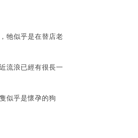
，牠似乎是在替店老
近流浪已經有很長一
隻似乎是懷孕的狗