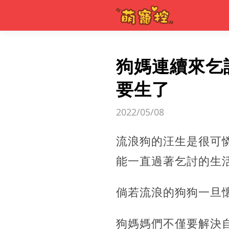
狗媽連續來乞
要生了
2022/05/08
流浪狗的汪生是很可
能一直過著乞討的生
倘若流浪的狗狗一旦
狗媽媽們不僅要解決