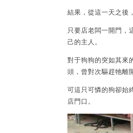
結果，從這一天之後
只要店老闆一開門，
己的主人。
對于狗狗的突如其來
頭，曾對次驅趕牠離
可這只可憐的狗卻始
店門口。