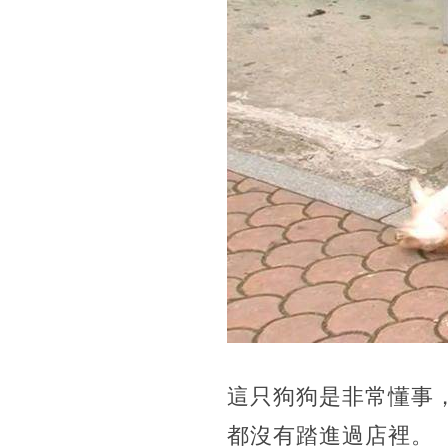
這只狗狗是非常懂事
都沒有踏進過店裡。