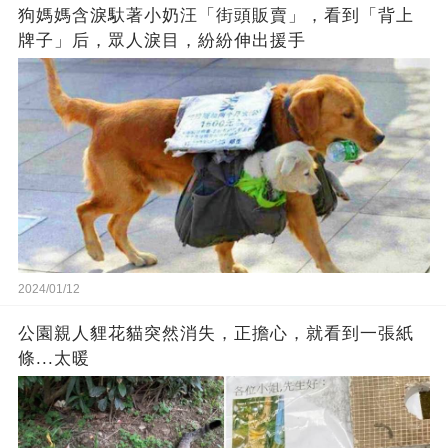
狗媽媽含淚馱著小奶汪「街頭販賣」，看到「背上
牌子」后，眾人淚目，紛紛伸出援手
2024/01/12
公園親人貍花貓突然消失，正擔心，就看到一張紙
條...太暖