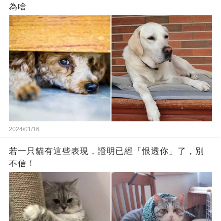
為啥
2024/01/16
若一只貓有這些表現，證明已經「恨透你」了，別
不信！