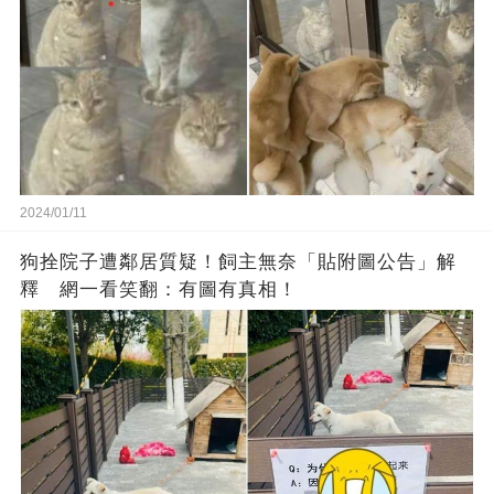
2024/01/11
狗拴院子遭鄰居質疑！飼主無奈「貼附圖公告」解
釋 網一看笑翻：有圖有真相！