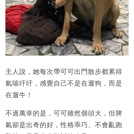
主人說，她每次帶可可出門散步都累得
氣喘吁吁，感覺自己不是在遛狗，而是
在遛牛！
不過萬幸的是，可可雖然個頭大，但脾
氣卻是出奇的好，性格乖巧、不會亂跑