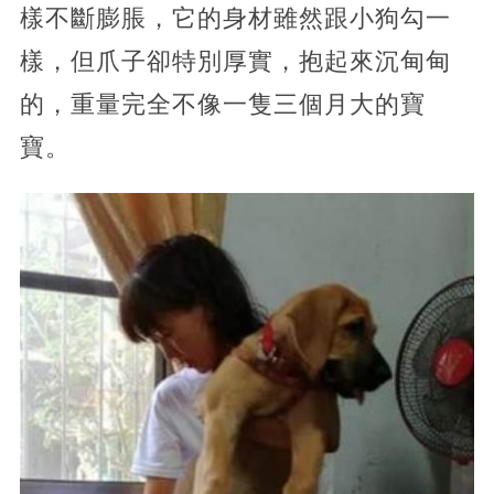
樣不斷膨脹，它的身材雖然跟小狗勾一
樣，但爪子卻特別厚實，抱起來沉甸甸
的，重量完全不像一隻三個月大的寶
寶。