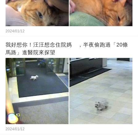
2024/01/12
我好想你！汪汪想念住院媽 ，半夜偷跑過「20條
馬路」進醫院來探望
2024/01/12