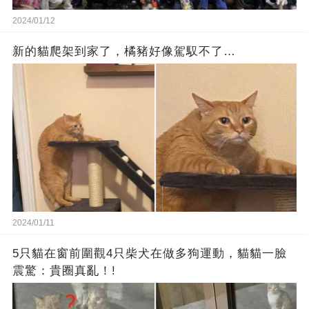
2024/01/12
新的貓爬架到家了，橘豬好像駕馭不了…
2024/01/11
5只貓在窗前圍觀4只柴犬在做多狗運動，貓貓一臉
震驚：貴圈真亂！!