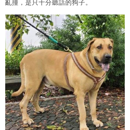
亂撞，是只十分聽話的狗子。