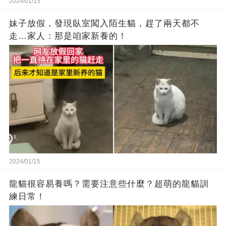
2024/01/15
妹子放假，發現臥室闖入陌生貓，趕了兩天都不
走…家人：那是咱家新養的！
2024/01/15
龍貓很容易養嗎？需要注意些什麼？超萌的龍貓訓
練日常！