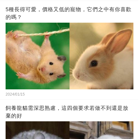
5種長得可愛，價格又低的寵物，它們之中有你喜歡
的嗎？
2024/01/15
飼養龍貓需深思熟慮，這四個要求若做不到還是放
棄的好