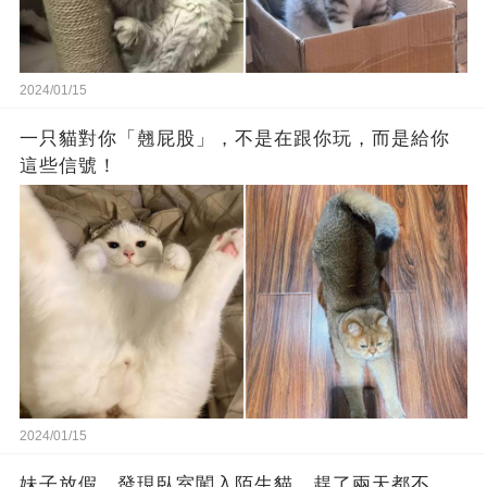
2024/01/15
一只貓對你「翹屁股」，不是在跟你玩，而是給你
這些信號！
2024/01/15
妹子放假，發現臥室闖入陌生貓，趕了兩天都不