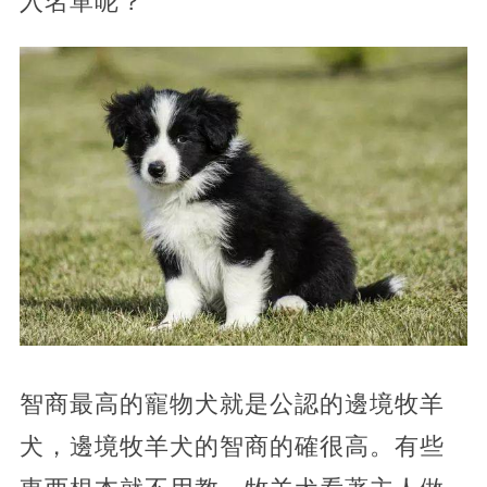
入名單呢？
智商最高的寵物犬就是公認的邊境牧羊
犬，邊境牧羊犬的智商的確很高。有些