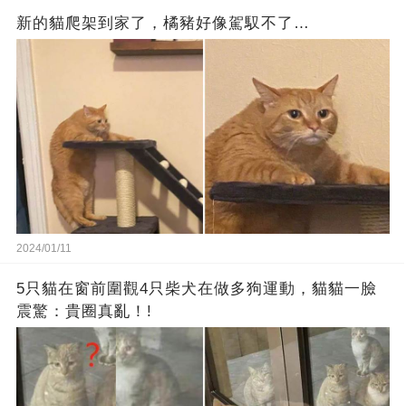
新的貓爬架到家了，橘豬好像駕馭不了…
2024/01/11
5只貓在窗前圍觀4只柴犬在做多狗運動，貓貓一臉
震驚：貴圈真亂！!