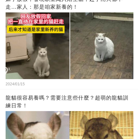
走…家人：那是咱家新養的！
2024/01/15
龍貓很容易養嗎？需要注意些什麼？超萌的龍貓訓
練日常！