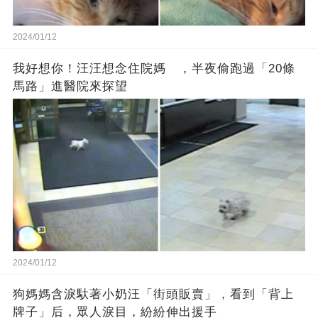
2024/01/12
我好想你！汪汪想念住院媽 ，半夜偷跑過「20條
馬路」進醫院來探望
2024/01/12
狗媽媽含淚馱著小奶汪「街頭販賣」，看到「背上
牌子」后，眾人淚目，紛紛伸出援手