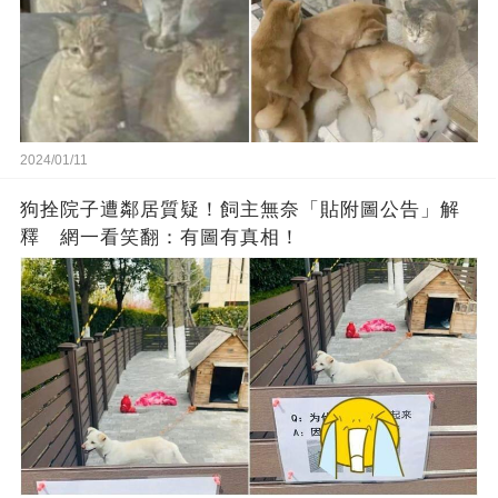
2024/01/11
狗拴院子遭鄰居質疑！飼主無奈「貼附圖公告」解
釋 網一看笑翻：有圖有真相！