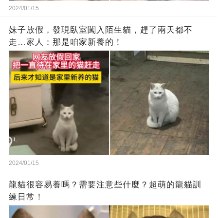
2024/01/15
妹子放假，發現臥室闖入陌生貓，趕了兩天都不
走…家人：那是咱家新養的！
2024/01/15
龍貓很容易養嗎？需要注意些什麼？超萌的龍貓訓
練日常！