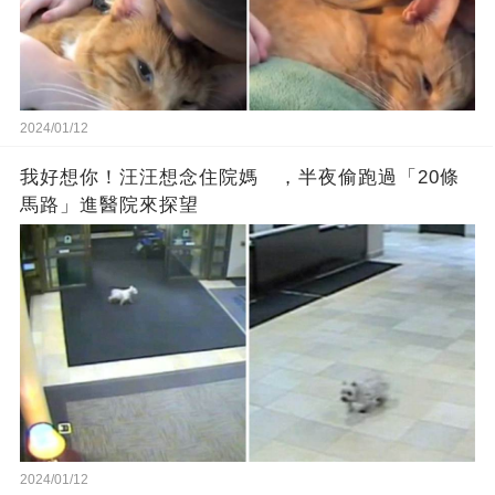
2024/01/12
我好想你！汪汪想念住院媽 ，半夜偷跑過「20條
馬路」進醫院來探望
2024/01/12