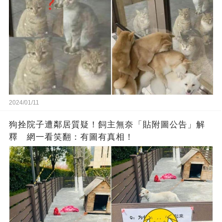
2024/01/11
狗拴院子遭鄰居質疑！飼主無奈「貼附圖公告」解
釋 網一看笑翻：有圖有真相！