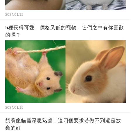
2024/01/15
5種長得可愛，價格又低的寵物，它們之中有你喜歡
的嗎？
2024/01/15
飼養龍貓需深思熟慮，這四個要求若做不到還是放
棄的好