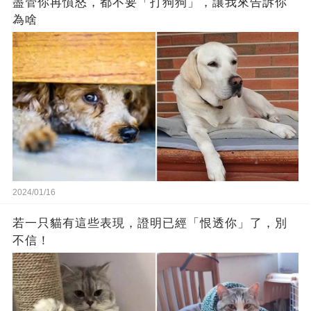
盡管你再憤怒，都不要「打狗狗」，讓我來告訴你
為啥
2024/01/16
若一只貓有這些表現，證明已經「恨透你」了，別
不信！