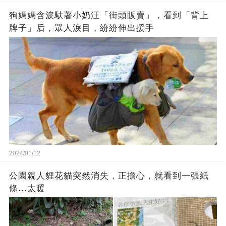
狗媽媽含淚馱著小奶汪「街頭販賣」，看到「背上
牌子」后，眾人淚目，紛紛伸出援手
2024/01/12
公園親人貍花貓突然消失，正擔心，就看到一張紙
條...太暖