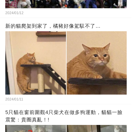
2024/01/12
新的貓爬架到家了，橘豬好像駕馭不了…
2024/01/11
5只貓在窗前圍觀4只柴犬在做多狗運動，貓貓一臉
震驚：貴圈真亂！!