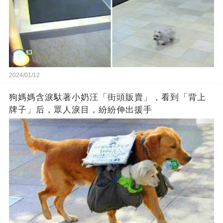
2024/01/12
狗媽媽含淚馱著小奶汪「街頭販賣」，看到「背上
牌子」后，眾人淚目，紛紛伸出援手