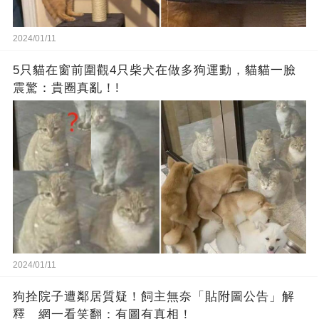
2024/01/11
5只貓在窗前圍觀4只柴犬在做多狗運動，貓貓一臉
震驚：貴圈真亂！!
2024/01/11
狗拴院子遭鄰居質疑！飼主無奈「貼附圖公告」解
釋 網一看笑翻：有圖有真相！