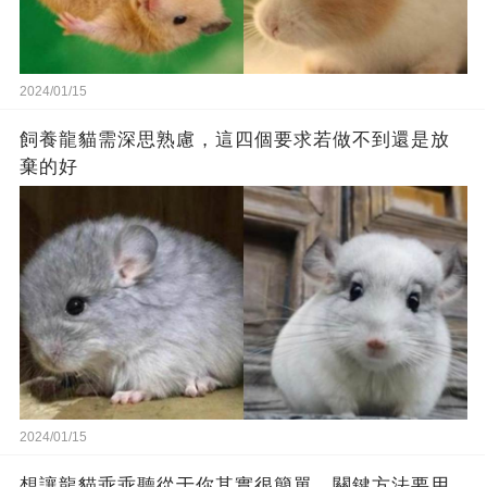
2024/01/15
飼養龍貓需深思熟慮，這四個要求若做不到還是放
棄的好
2024/01/15
想讓龍貓乖乖聽從于你其實很簡單，關鍵方法要用