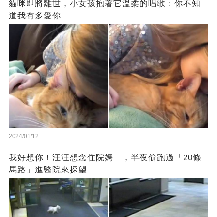
貓咪即將離世，小女孩抱著它溫柔的唱歌：你不知
道我有多愛你
2024/01/12
我好想你！汪汪想念住院媽 ，半夜偷跑過「20條
馬路」進醫院來探望