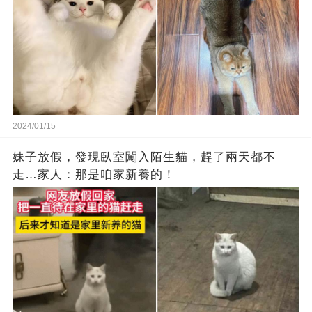
2024/01/15
妹子放假，發現臥室闖入陌生貓，趕了兩天都不
走…家人：那是咱家新養的！