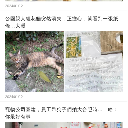
2024/01/12
公園親人貍花貓突然消失，正擔心，就看到一張紙
條...太暖
2024/01/12
寵物公司團建，員工帶狗子們拍大合照時…二哈：
你最好有事