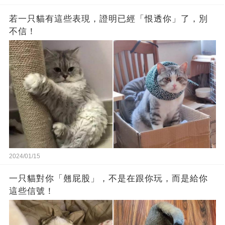
若一只貓有這些表現，證明已經「恨透你」了，別
不信！
2024/01/15
一只貓對你「翹屁股」，不是在跟你玩，而是給你
這些信號！