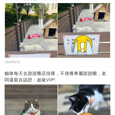
2024/01/11
貓咪每天去甜甜圈店排隊，不僅獲專屬甜甜圈，老
闆還親自認證：超級VIP!