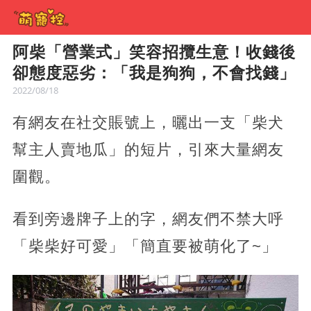
阿柴「營業式」笑容招攬生意！收錢後
卻態度惡劣：「我是狗狗，不會找錢」
2022/08/18
有網友在社交賬號上，曬出一支「柴犬
幫主人賣地瓜」的短片，引來大量網友
圍觀。
看到旁邊牌子上的字，網友們不禁大呼
「柴柴好可愛」「簡直要被萌化了~」