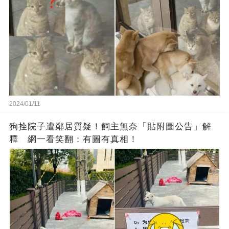
2024/01/11
狗拴院子遭鄰居質疑！飼主無奈「貼附圖公告」解
釋 網一看笑翻：有圖有真相！