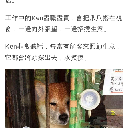
店。
工作中的Ken盡職盡責，會把爪爪搭在視
窗，一邊向外張望，一邊招攬生意。
Ken非常聽話，每當有顧客來照顧生意，
它都會將頭探出去，求摸摸。