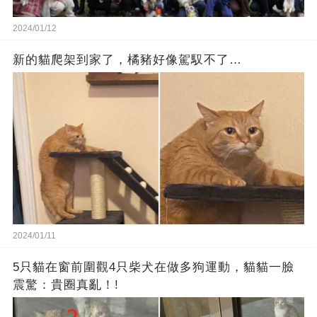
2024/01/12
新的貓爬架到家了，橘豬好像駕馭不了…
2024/01/11
5只貓在窗前圍觀4只柴犬在做多狗運動，貓貓一臉
震驚：貴圈真亂！!