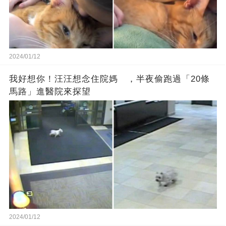
2024/01/12
我好想你！汪汪想念住院媽 ，半夜偷跑過「20條
馬路」進醫院來探望
2024/01/12