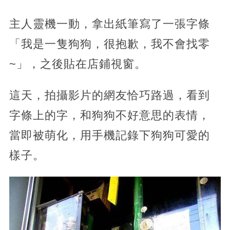
主人靈機一動，拿出紙筆寫了一張字條
「我是一隻狗狗，很抱歉，我不會找零
~」，之後貼在店鋪視窗。
這天，拍攝影片的網友恰巧路過，看到
字條上的字，和狗狗不好意思的表情，
當即被萌化，用手機記錄下狗狗可愛的
樣子。