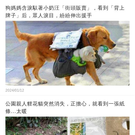
狗媽媽含淚馱著小奶汪「街頭販賣」，看到「背上
牌子」后，眾人淚目，紛紛伸出援手
2024/01/12
公園親人貍花貓突然消失，正擔心，就看到一張紙
條...太暖