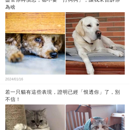
為啥
2024/01/16
若一只貓有這些表現，證明已經「恨透你」了，別
不信！