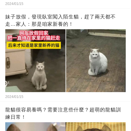
2024/01/15
妹子放假，發現臥室闖入陌生貓，趕了兩天都不
走…家人：那是咱家新養的！
2024/01/15
龍貓很容易養嗎？需要注意些什麼？超萌的龍貓訓
練日常！