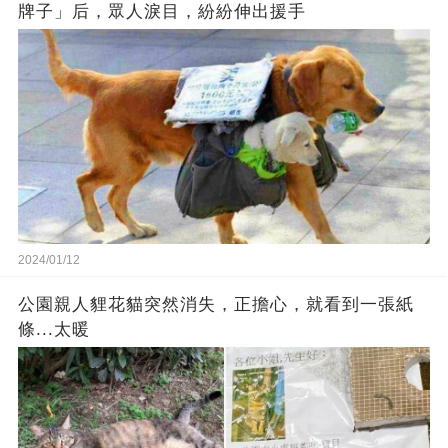
牌子」后，眾人淚目，紛紛伸出援手
2024/01/12
公園親人貍花貓突然消失，正擔心，就看到一張紙
條...太暖