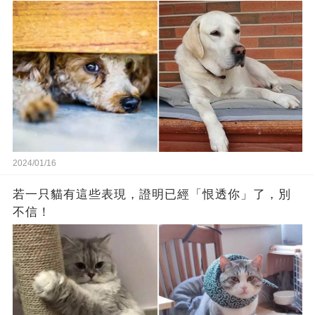
2024/01/16
若一只貓有這些表現，證明已經「恨透你」了，別
不信！