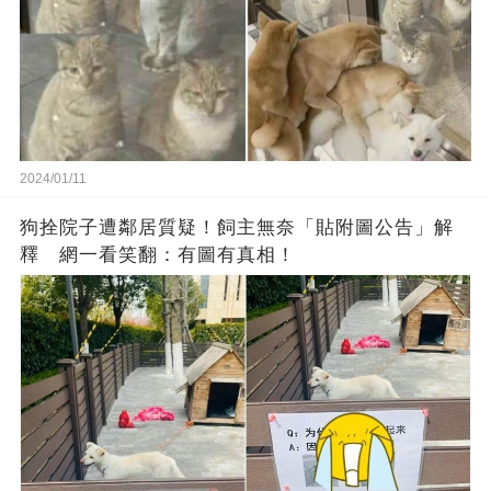
2024/01/11
狗拴院子遭鄰居質疑！飼主無奈「貼附圖公告」解
釋 網一看笑翻：有圖有真相！