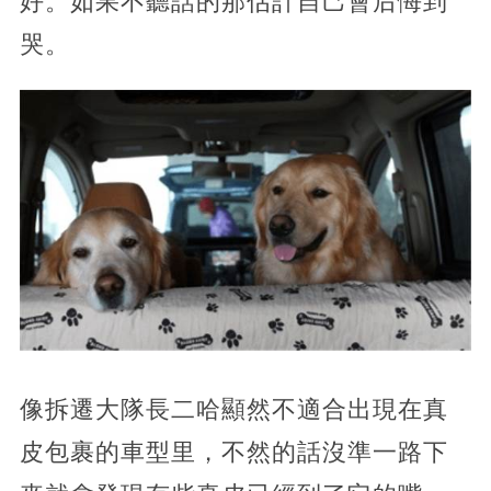
好。如果不聽話的那估計自己會后悔到
哭。
像拆遷大隊長二哈顯然不適合出現在真
皮包裹的車型里，不然的話沒準一路下