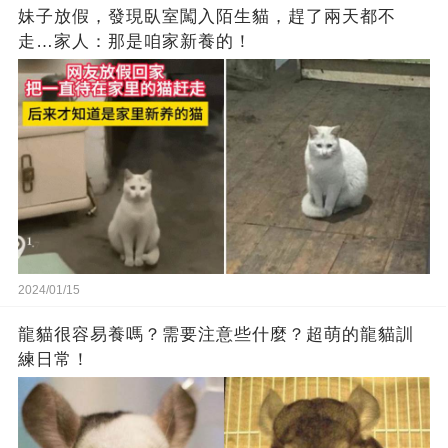
妹子放假，發現臥室闖入陌生貓，趕了兩天都不
走…家人：那是咱家新養的！
2024/01/15
龍貓很容易養嗎？需要注意些什麼？超萌的龍貓訓
練日常！