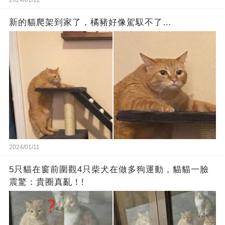
新的貓爬架到家了，橘豬好像駕馭不了…
2024/01/11
5只貓在窗前圍觀4只柴犬在做多狗運動，貓貓一臉
震驚：貴圈真亂！!