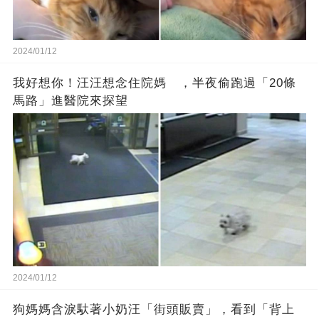
2024/01/12
我好想你！汪汪想念住院媽 ，半夜偷跑過「20條
馬路」進醫院來探望
2024/01/12
狗媽媽含淚馱著小奶汪「街頭販賣」，看到「背上