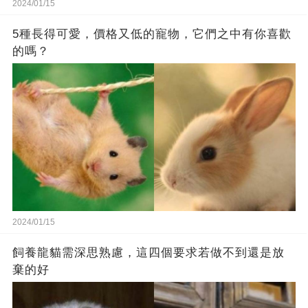
2024/01/15
5種長得可愛，價格又低的寵物，它們之中有你喜歡
的嗎？
2024/01/15
飼養龍貓需深思熟慮，這四個要求若做不到還是放
棄的好