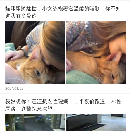
貓咪即將離世，小女孩抱著它溫柔的唱歌：你不知
道我有多愛你
2024/01/12
我好想你！汪汪想念住院媽 ，半夜偷跑過「20條
馬路」進醫院來探望