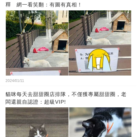
釋 網一看笑翻：有圖有真相！
2024/01/11
貓咪每天去甜甜圈店排隊，不僅獲專屬甜甜圈，老
闆還親自認證：超級VIP!