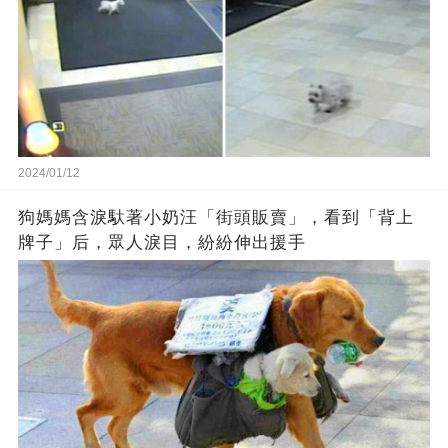
2024/01/12
狗媽媽含淚馱著小奶汪「街頭販賣」，看到「背上
牌子」后，眾人淚目，紛紛伸出援手