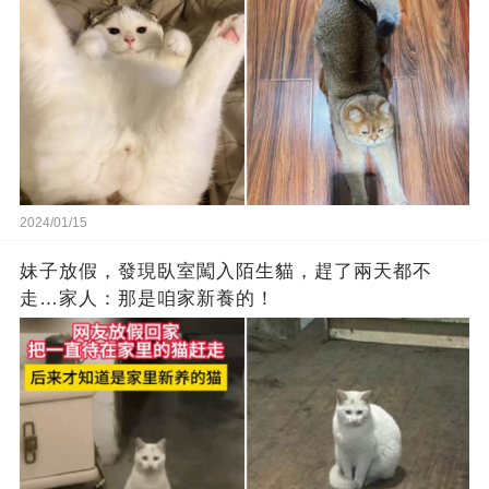
2024/01/15
妹子放假，發現臥室闖入陌生貓，趕了兩天都不
走…家人：那是咱家新養的！