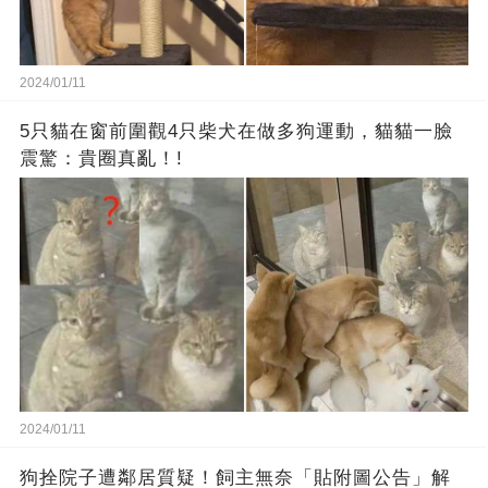
2024/01/11
5只貓在窗前圍觀4只柴犬在做多狗運動，貓貓一臉
震驚：貴圈真亂！!
2024/01/11
狗拴院子遭鄰居質疑！飼主無奈「貼附圖公告」解