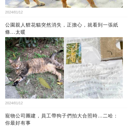
2024/01/12
公園親人貍花貓突然消失，正擔心，就看到一張紙
條...太暖
2024/01/12
寵物公司團建，員工帶狗子們拍大合照時…二哈：
你最好有事