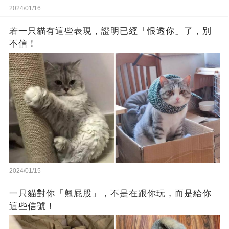
2024/01/16
若一只貓有這些表現，證明已經「恨透你」了，別
不信！
2024/01/15
一只貓對你「翹屁股」，不是在跟你玩，而是給你
這些信號！