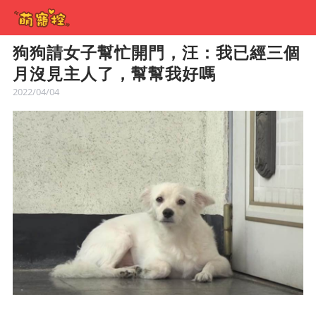
狗狗請女子幫忙開門，汪：我已經三個
月沒見主人了，幫幫我好嗎
2022/04/04