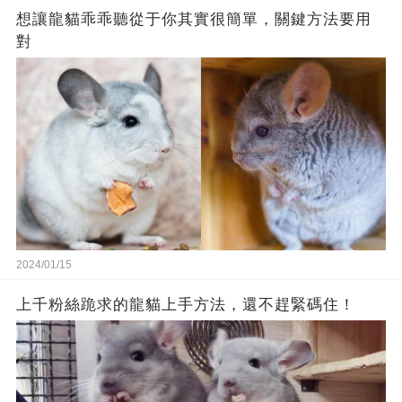
想讓龍貓乖乖聽從于你其實很簡單，關鍵方法要用
對
2024/01/15
上千粉絲跪求的龍貓上手方法，還不趕緊碼住！