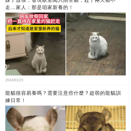
妹子放假，發現臥室闖入陌生貓，趕了兩天都不
走…家人：那是咱家新養的！
2024/01/15
龍貓很容易養嗎？需要注意些什麼？超萌的龍貓訓
練日常！