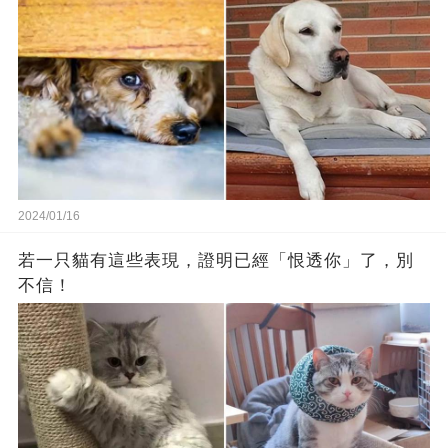
2024/01/16
若一只貓有這些表現，證明已經「恨透你」了，別
不信！