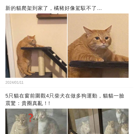
新的貓爬架到家了，橘豬好像駕馭不了…
2024/01/11
5只貓在窗前圍觀4只柴犬在做多狗運動，貓貓一臉
震驚：貴圈真亂！!