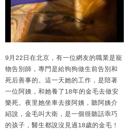
9月22日在北京，有一位網友的職業是寵
物告別師，專門是給狗狗做生前告別和
死后善事的。這一天她的工作，是陪著
一位阿姨，和她養了18年的金毛去做安
樂死。夜里她坐車去接阿姨，聽阿姨介
紹說，金毛叫大衛，是一個很聽話乖巧
的孩子，醫生都說沒見過18歲的金毛！