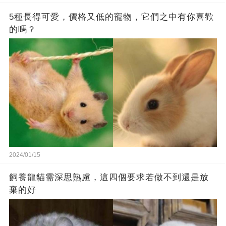
5種長得可愛，價格又低的寵物，它們之中有你喜歡
的嗎？
2024/01/15
飼養龍貓需深思熟慮，這四個要求若做不到還是放
棄的好