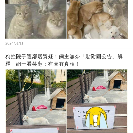
2024/01/11
狗拴院子遭鄰居質疑！飼主無奈「貼附圖公告」解
釋 網一看笑翻：有圖有真相！