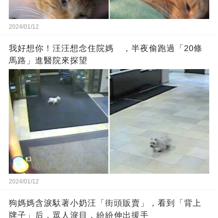
2024/01/12
我好想你！汪汪想念住院媽 ，半夜偷跑過「20條
馬路」進醫院來探望
2024/01/12
狗媽媽含淚馱著小奶汪「街頭販賣」，看到「背上
牌子」后，眾人淚目，紛紛伸出援手