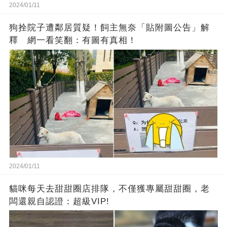
2024/01/11
狗拴院子遭鄰居質疑！飼主無奈「貼附圖公告」解
釋 網一看笑翻：有圖有真相！
2024/01/11
貓咪每天去甜甜圈店排隊，不僅獲專屬甜甜圈，老
闆還親自認證：超級VIP!