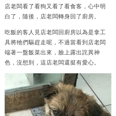
店老闆看了看狗又看了看食客，心中明
白了，隨後，店老闆轉身回了廚房。
吃飯的客人見店老闆回廚房以為是拿工
具將牠們驅趕走呢，不過當看到店老闆
端著一盤飯菜出來，臉上露出詫異神
色，沒想到，這店老闆還挺有愛心。