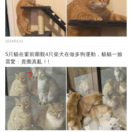
2024/01/11
5只貓在窗前圍觀4只柴犬在做多狗運動，貓貓一臉
震驚：貴圈真亂！!