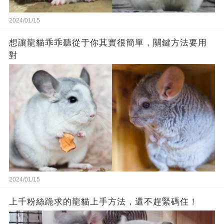
2024/01/15
想讓龍貓乖乖聽從于你其實很簡單，關鍵方法要用
對
2024/01/15
上千粉絲跪求的龍貓上手方法，還不趕緊碼住！