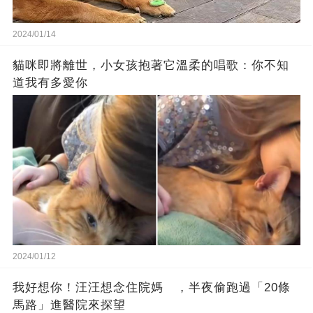
2024/01/14
貓咪即將離世，小女孩抱著它溫柔的唱歌：你不知
道我有多愛你
2024/01/12
我好想你！汪汪想念住院媽 ，半夜偷跑過「20條
馬路」進醫院來探望