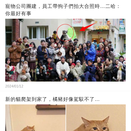
寵物公司團建，員工帶狗子們拍大合照時…二哈：
你最好有事
2024/01/12
新的貓爬架到家了，橘豬好像駕馭不了…