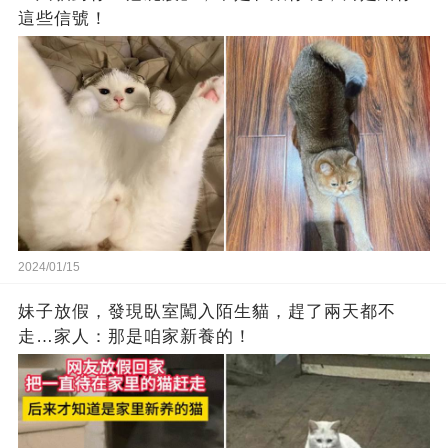
這些信號！
2024/01/15
妹子放假，發現臥室闖入陌生貓，趕了兩天都不
走…家人：那是咱家新養的！