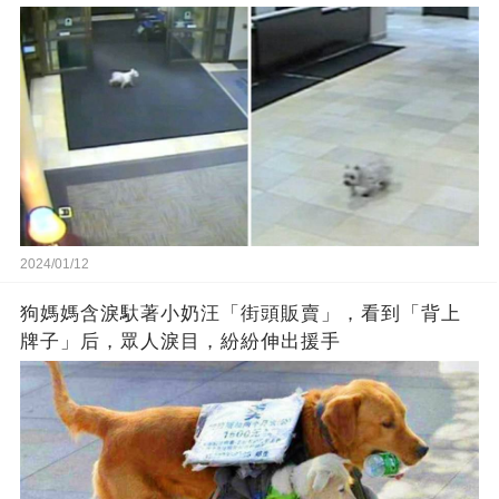
2024/01/12
狗媽媽含淚馱著小奶汪「街頭販賣」，看到「背上
牌子」后，眾人淚目，紛紛伸出援手