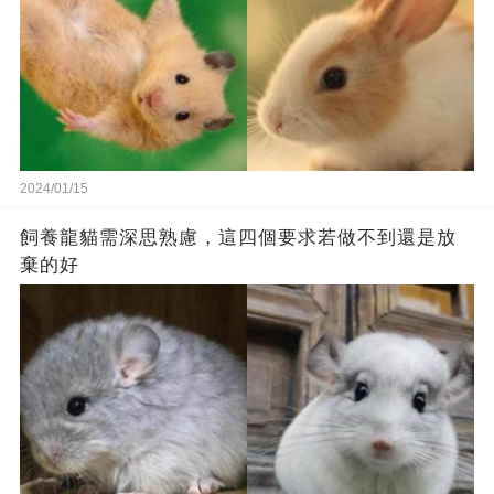
2024/01/15
飼養龍貓需深思熟慮，這四個要求若做不到還是放
棄的好