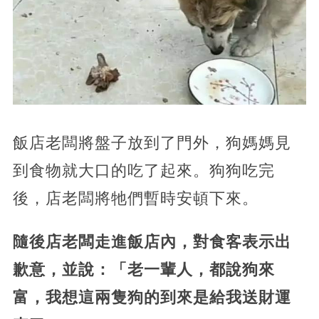
飯店老闆將盤子放到了門外，狗媽媽見
到食物就大口的吃了起來。狗狗吃完
後，店老闆將牠們暫時安頓下來。
隨後店老闆走進飯店內，對食客表示出
歉意，並說：「老一輩人，都說狗來
富，我想這兩隻狗的到來是給我送財運