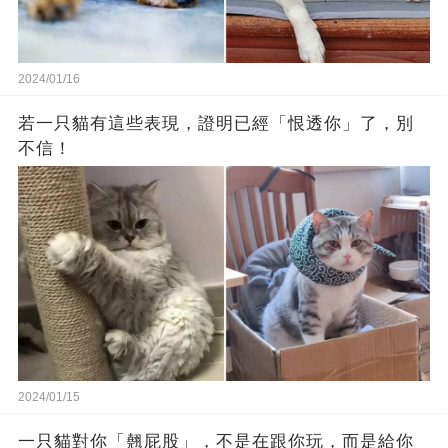
2024/01/16
若一只貓有這些表現，證明已經「恨透你」了，別
不信！
2024/01/15
一只貓對你「翹屁股」，不是在跟你玩，而是給你