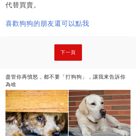
代替買賣。
喜歡狗狗的朋友還可以點我
下一頁
盡管你再憤怒，都不要「打狗狗」，讓我來告訴你
為啥