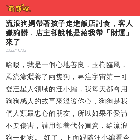
流浪狗媽帶著孩子走進飯店討食，客人
嫌狗髒，店主卻說牠是給我帶「財運」
來了
2022/10/02
哈嘍，我是一個心地善良，玉樹臨風，
風流瀟灑養了兩隻狗，專注宇宙第一可
愛汪星人領域的汪小編，我每天都會用
狗狗感人的故事來溫暖你心，狗狗是我
們人類最忠心的朋友，所以如果不愛請
不要傷害，請用領養代替買賣，給流浪
狗一個家。 好了，下面跟隨汪小編看今