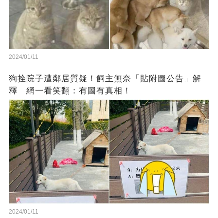
2024/01/11
狗拴院子遭鄰居質疑！飼主無奈「貼附圖公告」解
釋 網一看笑翻：有圖有真相！
2024/01/11