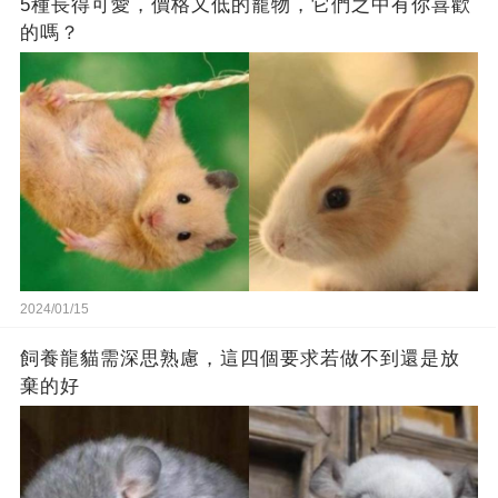
5種長得可愛，價格又低的寵物，它們之中有你喜歡
的嗎？
2024/01/15
飼養龍貓需深思熟慮，這四個要求若做不到還是放
棄的好