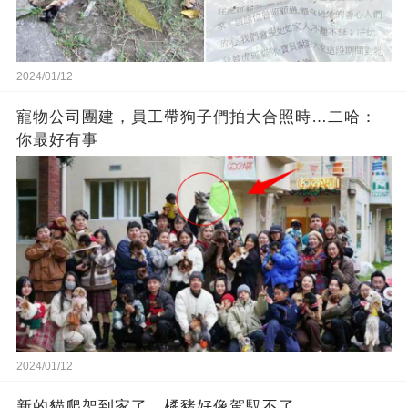
2024/01/12
寵物公司團建，員工帶狗子們拍大合照時…二哈：
你最好有事
2024/01/12
新的貓爬架到家了，橘豬好像駕馭不了…