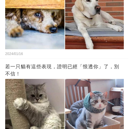
2024/01/16
若一只貓有這些表現，證明已經「恨透你」了，別
不信！