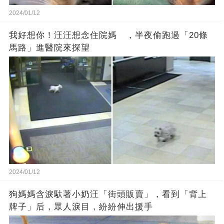
2024/01/12
我好想你！汪汪想念住院媽 ，半夜偷跑過「20條
馬路」進醫院來探望
2024/01/12
狗媽媽含淚馱著小奶汪「街頭販賣」，看到「背上
牌子」后，眾人淚目，紛紛伸出援手