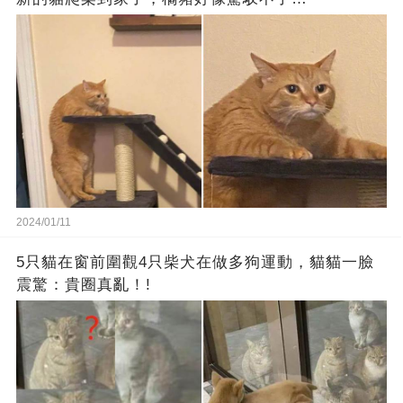
2024/01/11
5只貓在窗前圍觀4只柴犬在做多狗運動，貓貓一臉
震驚：貴圈真亂！!