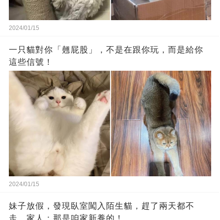
2024/01/15
一只貓對你「翹屁股」，不是在跟你玩，而是給你
這些信號！
2024/01/15
妹子放假，發現臥室闖入陌生貓，趕了兩天都不
走…家人：那是咱家新養的！