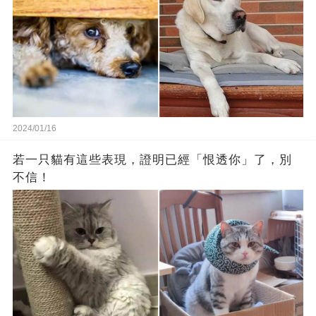
2024/01/16
若一只貓有這些表現，證明已經「恨透你」了，別
不信！