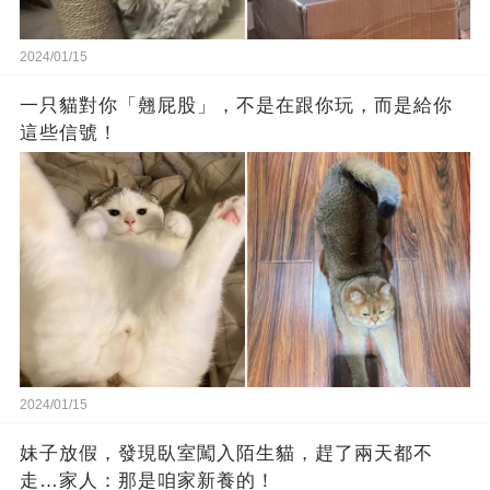
2024/01/15
一只貓對你「翹屁股」，不是在跟你玩，而是給你
這些信號！
2024/01/15
妹子放假，發現臥室闖入陌生貓，趕了兩天都不
走…家人：那是咱家新養的！