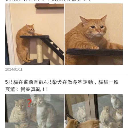
2024/01/11
5只貓在窗前圍觀4只柴犬在做多狗運動，貓貓一臉
震驚：貴圈真亂！!