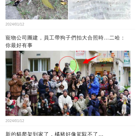
2024/01/12
寵物公司團建，員工帶狗子們拍大合照時…二哈：
你最好有事
2024/01/12
新的貓爬架到家了，橘豬好像駕馭不了…