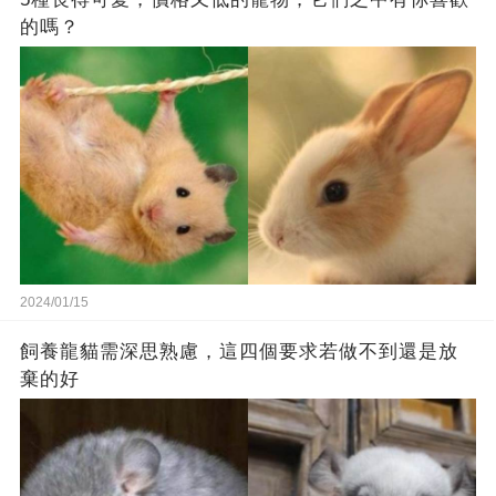
的嗎？
2024/01/15
飼養龍貓需深思熟慮，這四個要求若做不到還是放
棄的好