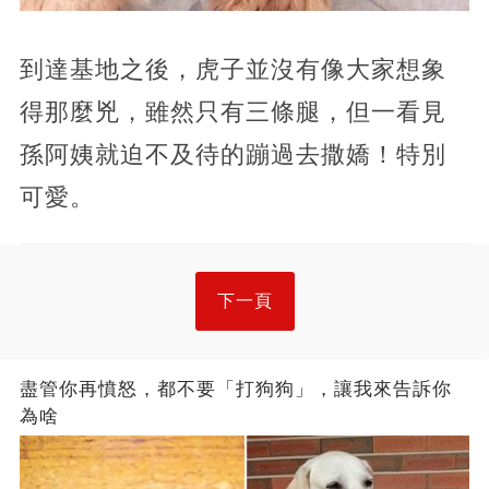
到達基地之後，虎子並沒有像大家想象
得那麼兇，雖然只有三條腿，但一看見
孫阿姨就迫不及待的蹦過去撒嬌！特別
可愛。
下一頁
盡管你再憤怒，都不要「打狗狗」，讓我來告訴你
為啥