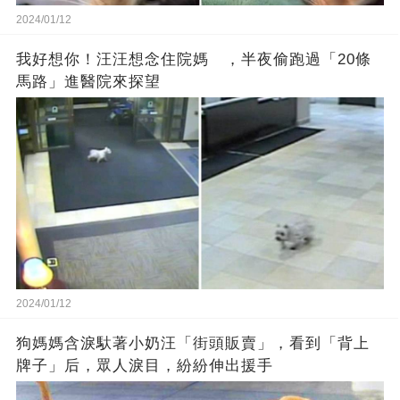
2024/01/12
我好想你！汪汪想念住院媽 ，半夜偷跑過「20條
馬路」進醫院來探望
2024/01/12
狗媽媽含淚馱著小奶汪「街頭販賣」，看到「背上
牌子」后，眾人淚目，紛紛伸出援手