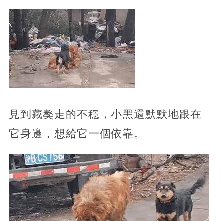
見到藏獒走的不穩，小黑還默默地跟在
它身邊，想給它一個依靠。