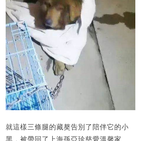
就這樣三條腿的藏獒告別了陪伴它的小
黑，被帶回了上海孫亞珍慈愛溫馨家