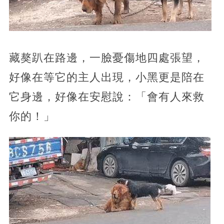
藏獒趴在路邊，一臉憂傷地四處張望，
好像在等它的主人出現，小黑更是陪在
它身邊，好像在安慰說：「會有人來救
你的！」