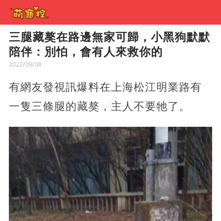
三腿藏獒在路邊無家可歸，小黑狗默默
陪伴：別怕，會有人來救你的
2022/09/08
有網友發視訊爆料在上海松江明業路有
一隻三條腿的藏獒，主人不要牠了。