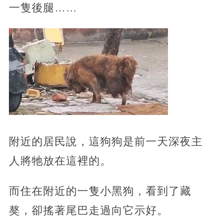
一隻後腿……
附近的居民說，這狗狗是前一天深夜主
人將牠放在這裡的。
而住在附近的一隻小黑狗，看到了藏
獒，卻搖著尾巴走過向它示好。