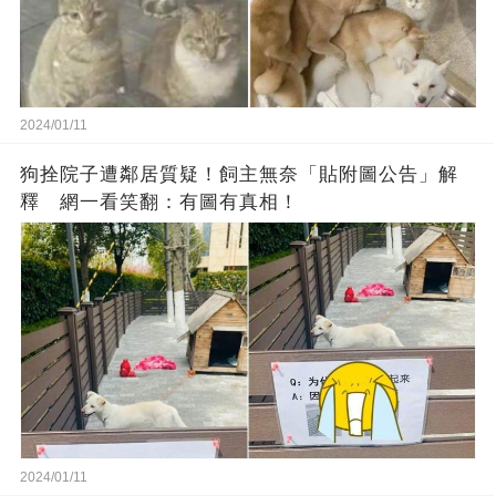
2024/01/11
狗拴院子遭鄰居質疑！飼主無奈「貼附圖公告」解
釋 網一看笑翻：有圖有真相！
2024/01/11