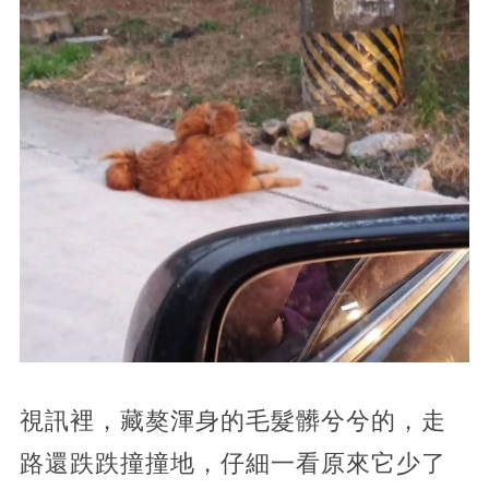
視訊裡，藏獒渾身的毛髮髒兮兮的，走
路還跌跌撞撞地，仔細一看原來它少了