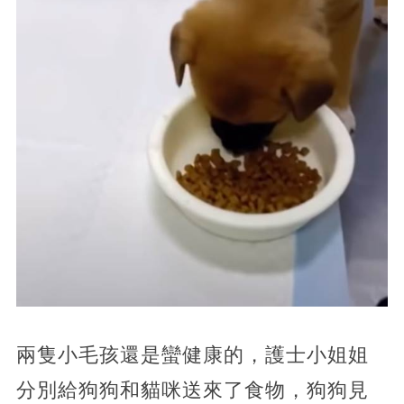
兩隻小毛孩還是蠻健康的，護士小姐姐
分別給狗狗和貓咪送來了食物，狗狗見