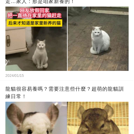
走…家人：那是咱家新養的！
2024/01/15
龍貓很容易養嗎？需要注意些什麼？超萌的龍貓訓
練日常！