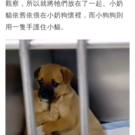
觀察，所以就將牠們放在了一起。小奶
貓依舊依偎在小奶狗懷裡，而小狗狗則
用一隻手護住小貓。