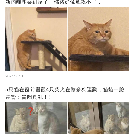
新的貓爬架到家了，橘豬好像駕馭不了…
2024/01/11
5只貓在窗前圍觀4只柴犬在做多狗運動，貓貓一臉
震驚：貴圈真亂！!