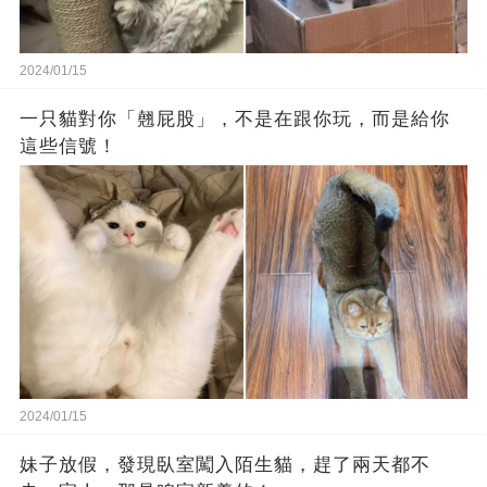
2024/01/15
一只貓對你「翹屁股」，不是在跟你玩，而是給你
這些信號！
2024/01/15
妹子放假，發現臥室闖入陌生貓，趕了兩天都不