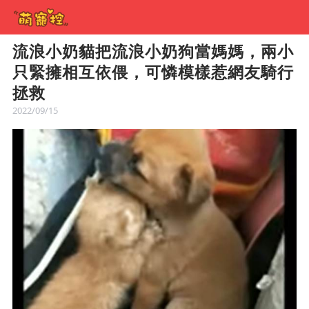
流浪小奶貓把流浪小奶狗當媽媽，兩小
只緊擁相互依偎，可憐模樣惹網友騎行
拯救
2022/09/15