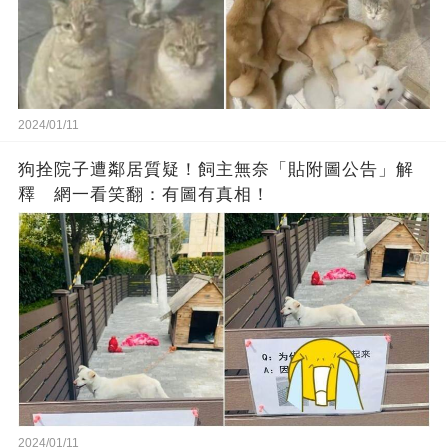
2024/01/11
狗拴院子遭鄰居質疑！飼主無奈「貼附圖公告」解
釋 網一看笑翻：有圖有真相！
2024/01/11