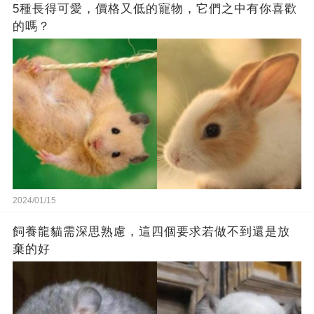
5種長得可愛，價格又低的寵物，它們之中有你喜歡
的嗎？
2024/01/15
飼養龍貓需深思熟慮，這四個要求若做不到還是放
棄的好