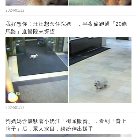
2024/01/12
我好想你！汪汪想念住院媽 ，半夜偷跑過「20條
馬路」進醫院來探望
2024/01/12
狗媽媽含淚馱著小奶汪「街頭販賣」，看到「背上
牌子」后，眾人淚目，紛紛伸出援手