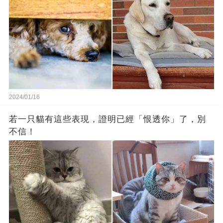
2024/01/16
若一只貓有這些表現，證明已經「恨透你」了，別
不信！