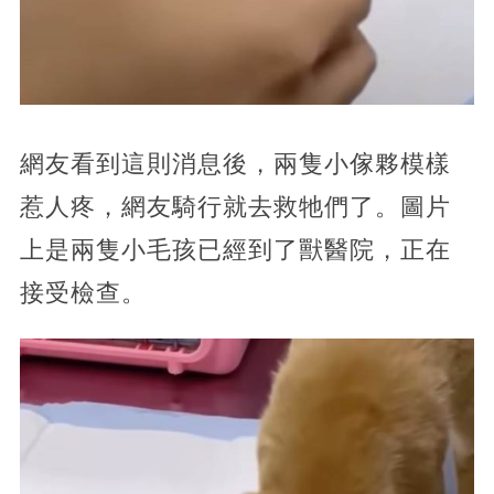
網友看到這則消息後，兩隻小傢夥模樣
惹人疼，網友騎行就去救牠們了。圖片
上是兩隻小毛孩已經到了獸醫院，正在
接受檢查。