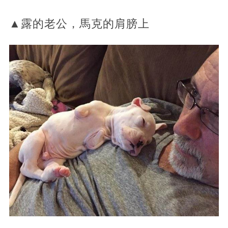
▲露的老公，馬克的肩膀上