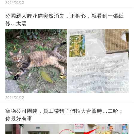
2024/01/12
公園親人貍花貓突然消失，正擔心，就看到一張紙
條...太暖
2024/01/12
寵物公司團建，員工帶狗子們拍大合照時…二哈：
你最好有事