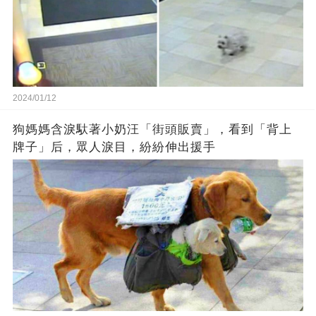
2024/01/12
狗媽媽含淚馱著小奶汪「街頭販賣」，看到「背上
牌子」后，眾人淚目，紛紛伸出援手