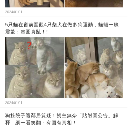
2024/01/11
5只貓在窗前圍觀4只柴犬在做多狗運動，貓貓一臉
震驚：貴圈真亂！!
2024/01/11
狗拴院子遭鄰居質疑！飼主無奈「貼附圖公告」解
釋 網一看笑翻：有圖有真相！