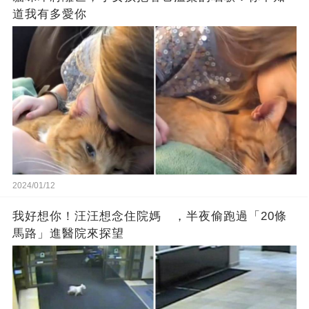
道我有多愛你
2024/01/12
我好想你！汪汪想念住院媽 ，半夜偷跑過「20條
馬路」進醫院來探望