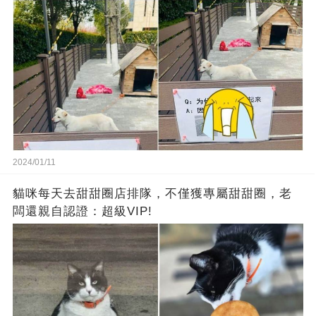
2024/01/11
貓咪每天去甜甜圈店排隊，不僅獲專屬甜甜圈，老
闆還親自認證：超級VIP!