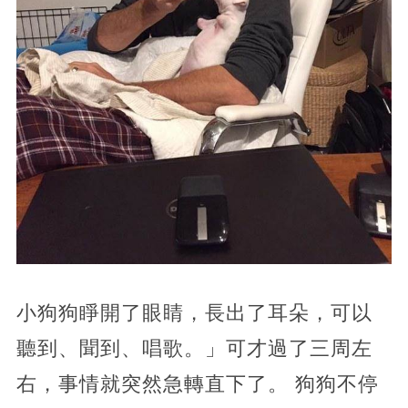
小狗狗睜開了眼睛，長出了耳朵，可以
聽到、聞到、唱歌。」可才過了三周左
右，事情就突然急轉直下了。 狗狗不停