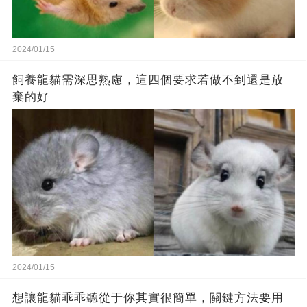
2024/01/15
飼養龍貓需深思熟慮，這四個要求若做不到還是放
棄的好
2024/01/15
想讓龍貓乖乖聽從于你其實很簡單，關鍵方法要用