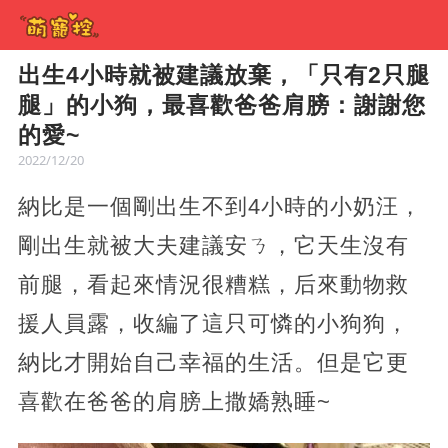
出生4小時就被建議放棄，「只有2只腿
腿」的小狗，最喜歡爸爸肩膀：謝謝您
的愛~
2022/12/20
納比是一個剛出生不到4小時的小奶汪，
剛出生就被大夫建議安ㄋ，它天生沒有
前腿，看起來情況很糟糕，后來動物救
援人員露，收編了這只可憐的小狗狗，
納比才開始自己幸福的生活。但是它更
喜歡在爸爸的肩膀上撒嬌熟睡~