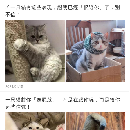
若一只貓有這些表現，證明已經「恨透你」了，別
不信！
2024/01/15
一只貓對你「翹屁股」，不是在跟你玩，而是給你
這些信號！