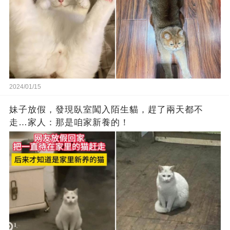
2024/01/15
妹子放假，發現臥室闖入陌生貓，趕了兩天都不
走…家人：那是咱家新養的！