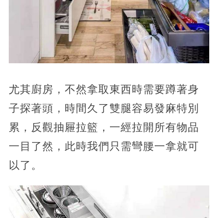
尤其廚房，不然拿取東西時需要蹲著身
子探著頭，時間久了雙腿容易發麻特別
累，反觀抽屜拉籃，一經拉開所有物品
一目了然，此時我們只需彎腰一拿就可
以了。