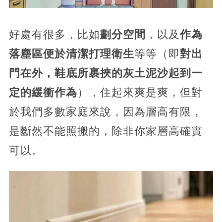
好處有很多，比如
劃分空間
，以及
作為
落塵區便於清潔打理衛生
等等（即
對出
門在外，鞋底所裹挾的灰土泥沙起到一
定的緩衝作為
），住起來爽是爽，但對
於我們多數家庭來說，因為層高有限，
是斷然不能照搬的，除非你家層高確實
可以。