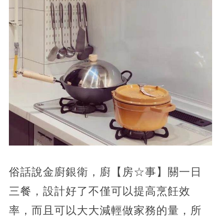
俗話說金廚銀衛，廚【房☆事】關一日
三餐，設計好了不僅可以提高烹飪效
率，而且可以大大減輕做家務的量，所