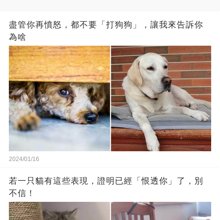
盡管你再憤怒，都不要「打狗狗」，讓我來告訴你
為啥
2024/01/16
若一只貓有這些表現，證明已經「恨透你」了，別
不信！