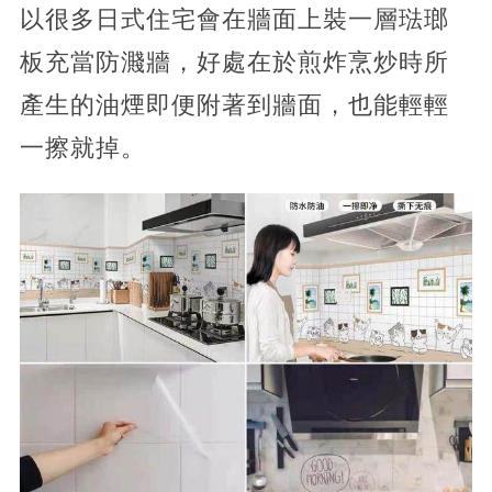
以很多日式住宅會在牆面上裝一層琺瑯
板充當防濺牆，好處在於煎炸烹炒時所
產生的油煙即便附著到牆面，也能輕輕
一擦就掉。