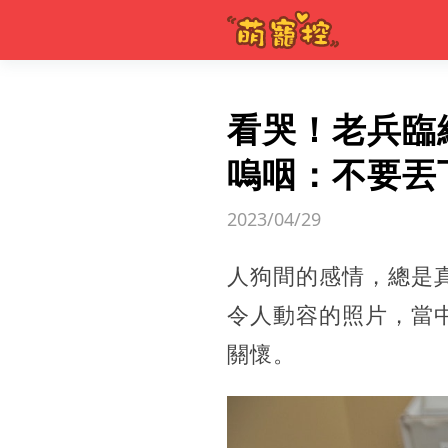
看哭！老兵臨
嗚咽：不要丟
2023/04/29
人狗間的感情，總是
令人動容的照片，當
關懷。