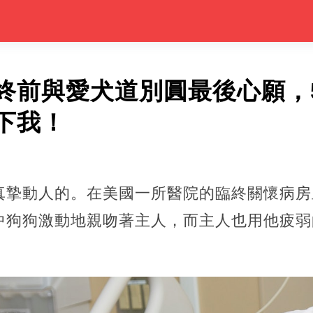
終前與愛犬道別圓最後心願，
下我！
真摯動人的。在美國一所醫院的臨終關懷病房
中狗狗激動地親吻著主人，而主人也用他疲弱