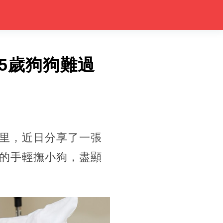
5歲狗狗難過
里，近日分享了一張
的手輕撫小狗，盡顯