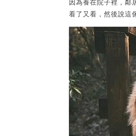
因為養在院子裡，鄰
看了又看，然後說這