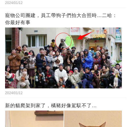
2024/01/12
寵物公司團建，員工帶狗子們拍大合照時…二哈：
你最好有事
2024/01/12
新的貓爬架到家了，橘豬好像駕馭不了…