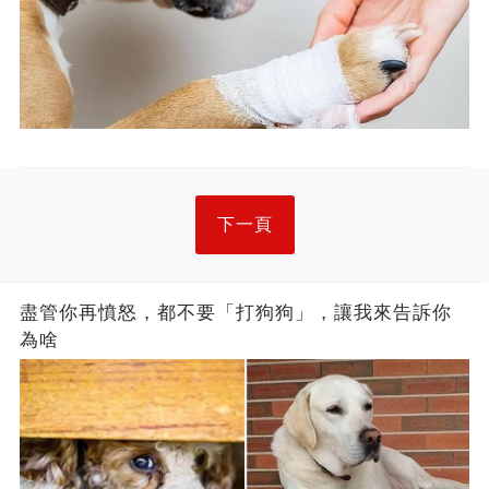
下一頁
盡管你再憤怒，都不要「打狗狗」，讓我來告訴你
為啥