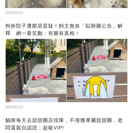
2024/01/11
狗拴院子遭鄰居質疑！飼主無奈「貼附圖公告」解
釋 網一看笑翻：有圖有真相！
2024/01/11
貓咪每天去甜甜圈店排隊，不僅獲專屬甜甜圈，老
闆還親自認證：超級VIP!