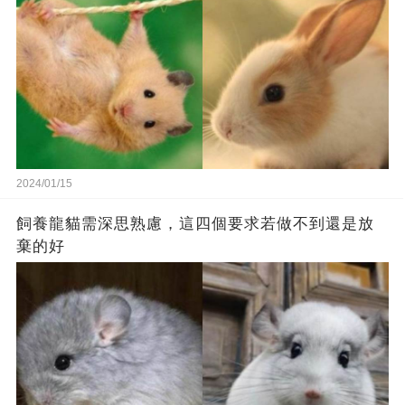
2024/01/15
飼養龍貓需深思熟慮，這四個要求若做不到還是放
棄的好