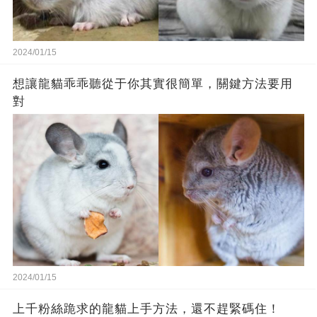
2024/01/15
想讓龍貓乖乖聽從于你其實很簡單，關鍵方法要用
對
2024/01/15
上千粉絲跪求的龍貓上手方法，還不趕緊碼住！