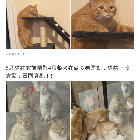
2024/01/11
5只貓在窗前圍觀4只柴犬在做多狗運動，貓貓一臉
震驚：貴圈真亂！!