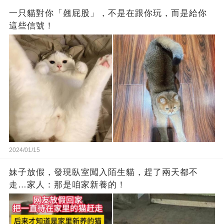
一只貓對你「翹屁股」，不是在跟你玩，而是給你
這些信號！
2024/01/15
妹子放假，發現臥室闖入陌生貓，趕了兩天都不
走…家人：那是咱家新養的！