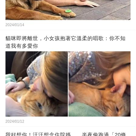
2024/01/14
貓咪即將離世，小女孩抱著它溫柔的唱歌：你不知
道我有多愛你
2024/01/12
我好想你！汪汪想念住院媽 ，半夜偷跑過「20條