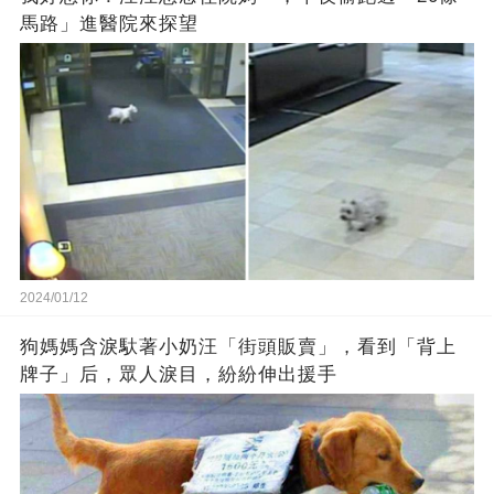
馬路」進醫院來探望
2024/01/12
狗媽媽含淚馱著小奶汪「街頭販賣」，看到「背上
牌子」后，眾人淚目，紛紛伸出援手