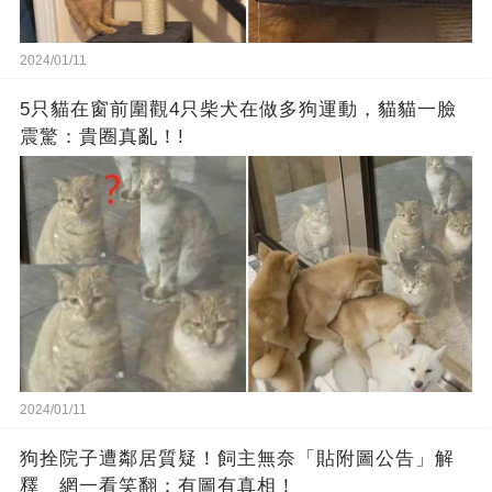
2024/01/11
5只貓在窗前圍觀4只柴犬在做多狗運動，貓貓一臉
震驚：貴圈真亂！!
2024/01/11
狗拴院子遭鄰居質疑！飼主無奈「貼附圖公告」解
釋 網一看笑翻：有圖有真相！