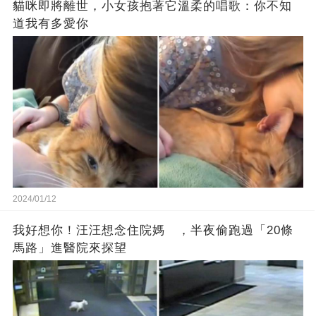
貓咪即將離世，小女孩抱著它溫柔的唱歌：你不知
道我有多愛你
2024/01/12
我好想你！汪汪想念住院媽 ，半夜偷跑過「20條
馬路」進醫院來探望