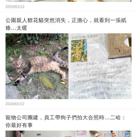
2024/01/12
公園親人貍花貓突然消失，正擔心，就看到一張紙
條...太暖
2024/01/12
寵物公司團建，員工帶狗子們拍大合照時…二哈：
你最好有事