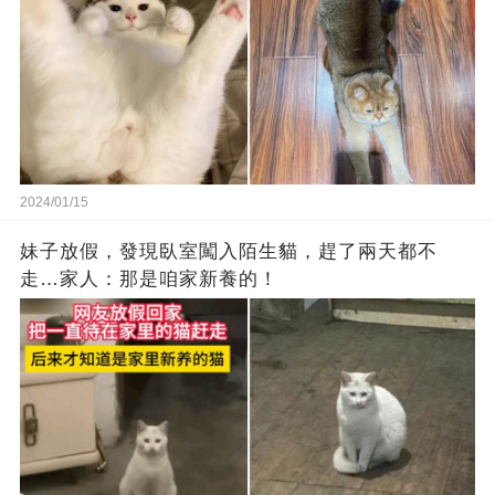
2024/01/15
妹子放假，發現臥室闖入陌生貓，趕了兩天都不
走…家人：那是咱家新養的！