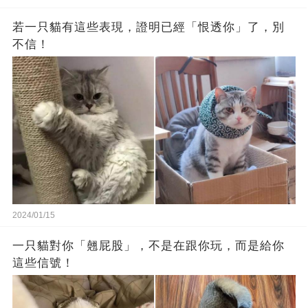
若一只貓有這些表現，證明已經「恨透你」了，別
不信！
2024/01/15
一只貓對你「翹屁股」，不是在跟你玩，而是給你
這些信號！