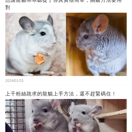
想讓龍貓乖乖聽從于你其實很簡單，關鍵方法要用
對
2024/01/15
上千粉絲跪求的龍貓上手方法，還不趕緊碼住！