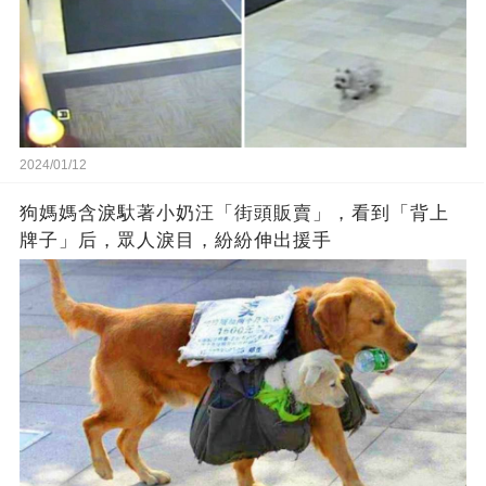
2024/01/12
狗媽媽含淚馱著小奶汪「街頭販賣」，看到「背上
牌子」后，眾人淚目，紛紛伸出援手