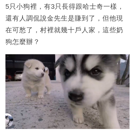
5只小狗裡，有3只長得跟哈士奇一樣，
還有人調侃說金先生是賺到了，但他現
在可愁了，村裡就幾十戶人家，這些奶
狗怎麼辦？