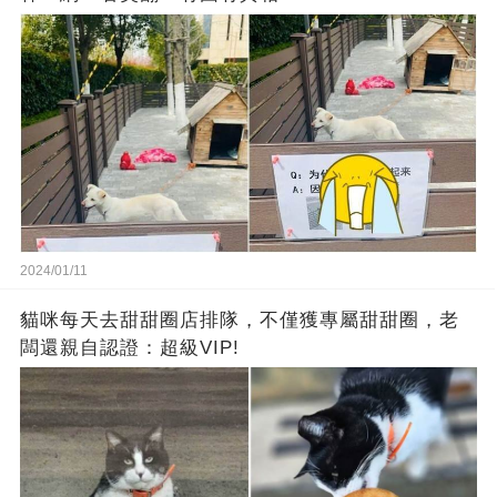
2024/01/11
貓咪每天去甜甜圈店排隊，不僅獲專屬甜甜圈，老
闆還親自認證：超級VIP!