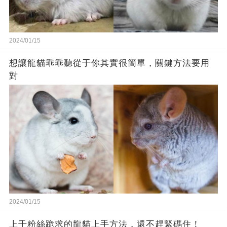
2024/01/15
想讓龍貓乖乖聽從于你其實很簡單，關鍵方法要用
對
2024/01/15
上千粉絲跪求的龍貓上手方法，還不趕緊碼住！