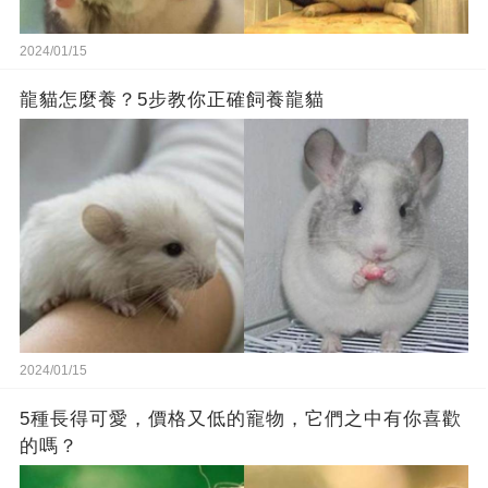
2024/01/15
龍貓怎麼養？5步教你正確飼養龍貓
2024/01/15
5種長得可愛，價格又低的寵物，它們之中有你喜歡
的嗎？