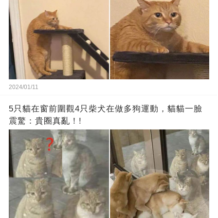
2024/01/11
5只貓在窗前圍觀4只柴犬在做多狗運動，貓貓一臉
震驚：貴圈真亂！!