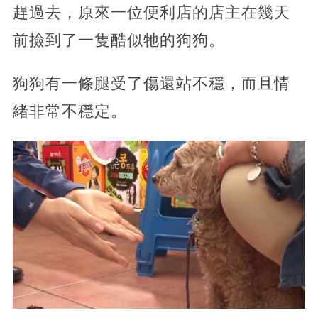
趕過去，原來一位便利店的店主在幾天
前撿到了一隻酷似牠的狗狗。
狗狗有一條腿受了傷還站不穩，而且情
緒非常不穩定。