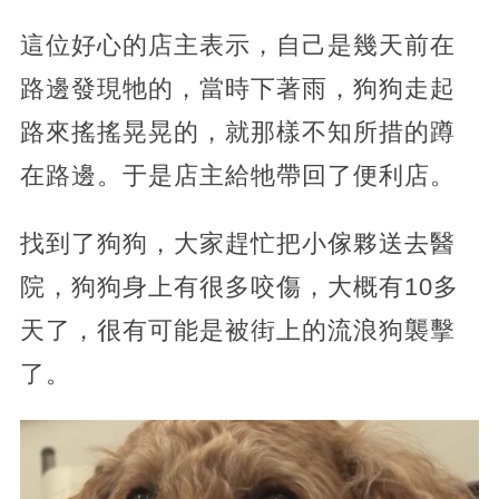
這位好心的店主表示，自己是幾天前在
路邊發現牠的，當時下著雨，狗狗走起
路來搖搖晃晃的，就那樣不知所措的蹲
在路邊。于是店主給牠帶回了便利店。
找到了狗狗，大家趕忙把小傢夥送去醫
院，狗狗身上有很多咬傷，大概有10多
天了，很有可能是被街上的流浪狗襲擊
了。