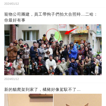
2024/01/12
寵物公司團建，員工帶狗子們拍大合照時…二哈：
你最好有事
2024/01/12
新的貓爬架到家了，橘豬好像駕馭不了…