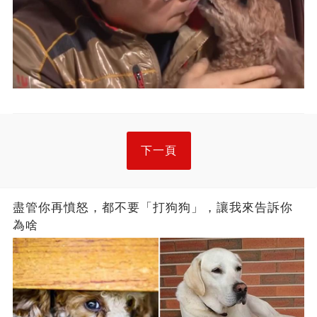
下一頁
盡管你再憤怒，都不要「打狗狗」，讓我來告訴你
為啥