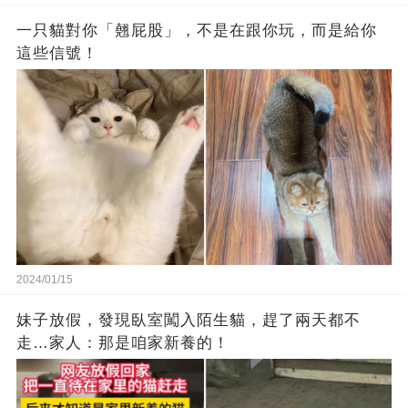
一只貓對你「翹屁股」，不是在跟你玩，而是給你
這些信號！
2024/01/15
妹子放假，發現臥室闖入陌生貓，趕了兩天都不
走…家人：那是咱家新養的！