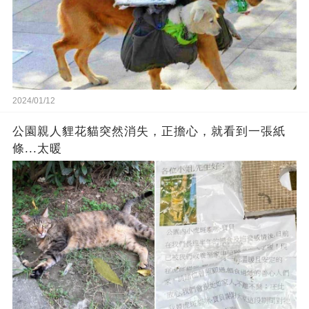
2024/01/12
公園親人貍花貓突然消失，正擔心，就看到一張紙
條...太暖