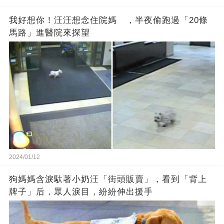
我好想你！汪汪想念住院媽 ，半夜偷跑過「20條
馬路」進醫院來探望
2024/01/12
狗媽媽含淚馱著小奶汪「街頭販賣」，看到「背上
牌子」后，眾人淚目，紛紛伸出援手