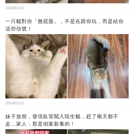
2024/01/15
一只貓對你「翹屁股」，不是在跟你玩，而是給你
這些信號！
2024/01/15
妹子放假，發現臥室闖入陌生貓，趕了兩天都不
走…家人：那是咱家新養的！