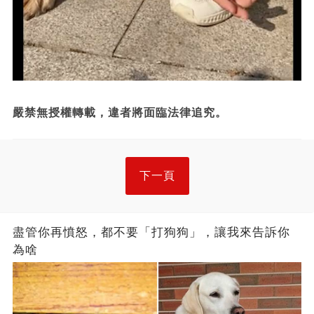
嚴禁無授權轉載，違者將面臨法律追究。
下一頁
盡管你再憤怒，都不要「打狗狗」，讓我來告訴你
為啥