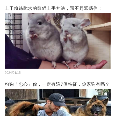
上千粉絲跪求的龍貓上手方法，還不趕緊碼住！
2024/01/15
狗狗「忠心」你，一定有這7個特征，你家狗有嗎？