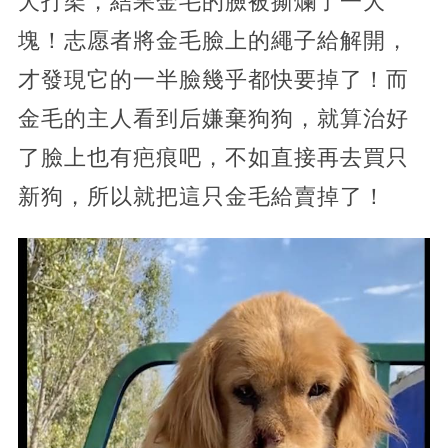
犬打架，結果金毛的臉被撕爛了一大
塊！志愿者將金毛臉上的繩子給解開，
才發現它的一半臉幾乎都快要掉了！而
金毛的主人看到后嫌棄狗狗，就算治好
了臉上也有疤痕吧，不如直接再去買只
新狗，所以就把這只金毛給賣掉了！