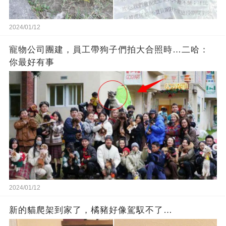
2024/01/12
寵物公司團建，員工帶狗子們拍大合照時…二哈：
你最好有事
2024/01/12
新的貓爬架到家了，橘豬好像駕馭不了…