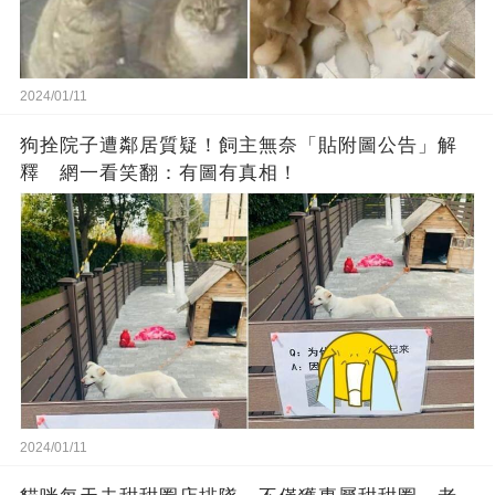
2024/01/11
狗拴院子遭鄰居質疑！飼主無奈「貼附圖公告」解
釋 網一看笑翻：有圖有真相！
2024/01/11