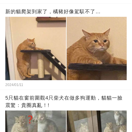
新的貓爬架到家了，橘豬好像駕馭不了…
2024/01/11
5只貓在窗前圍觀4只柴犬在做多狗運動，貓貓一臉
震驚：貴圈真亂！!