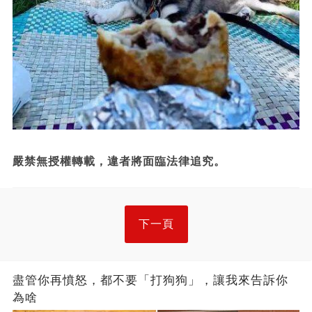
嚴禁無授權轉載，違者將面臨法律追究。
下一頁
盡管你再憤怒，都不要「打狗狗」，讓我來告訴你
為啥