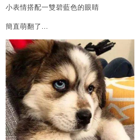
小表情搭配一雙碧藍色的眼睛
簡直萌翻了...