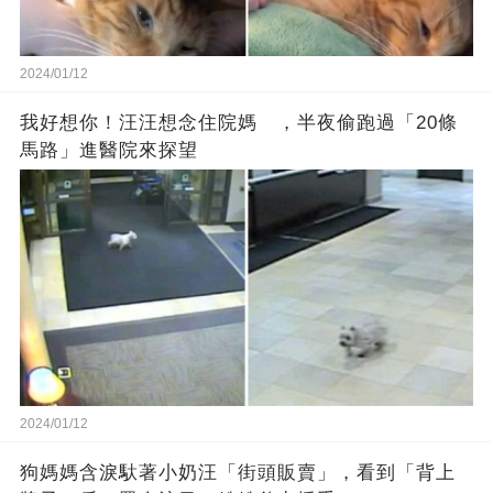
2024/01/12
我好想你！汪汪想念住院媽 ，半夜偷跑過「20條
馬路」進醫院來探望
2024/01/12
狗媽媽含淚馱著小奶汪「街頭販賣」，看到「背上