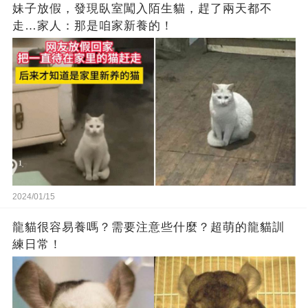
妹子放假，發現臥室闖入陌生貓，趕了兩天都不
走…家人：那是咱家新養的！
2024/01/15
龍貓很容易養嗎？需要注意些什麼？超萌的龍貓訓
練日常！