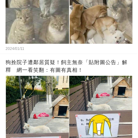
2024/01/11
狗拴院子遭鄰居質疑！飼主無奈「貼附圖公告」解
釋 網一看笑翻：有圖有真相！