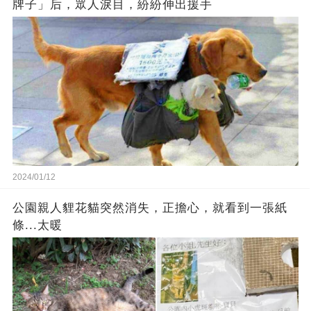
牌子」后，眾人淚目，紛紛伸出援手
2024/01/12
公園親人貍花貓突然消失，正擔心，就看到一張紙
條...太暖