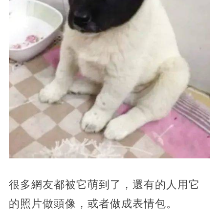
很多網友都被它萌到了，還有的人用它
的照片做頭像，或者做成表情包。