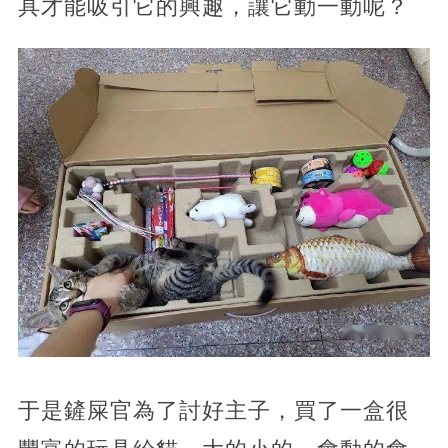
具才能吸引它的興趣，讓它動一動呢？
于是鏟屎官為了討好主子，買了一盒很