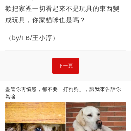
歡把家裡一切看起來不是玩具的東西變
成玩具，你家貓咪也是嗎？
（by/FB/王小淳）
下一頁
盡管你再憤怒，都不要「打狗狗」，讓我來告訴你
為啥