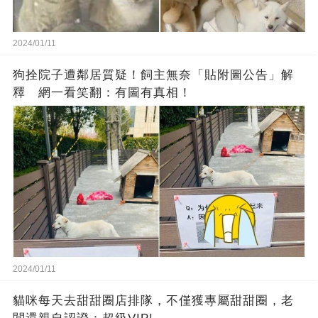
2024/01/11
狗拴院子遭鄰居質疑！飼主無奈「貼附圖公告」解
釋 網一看笑翻：有圖有真相！
2024/01/11
貓咪每天去甜甜圈店排隊，不僅獲專屬甜甜圈，老