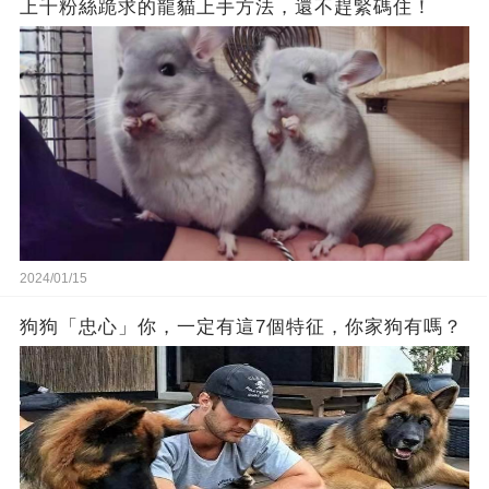
上千粉絲跪求的龍貓上手方法，還不趕緊碼住！
2024/01/15
狗狗「忠心」你，一定有這7個特征，你家狗有嗎？