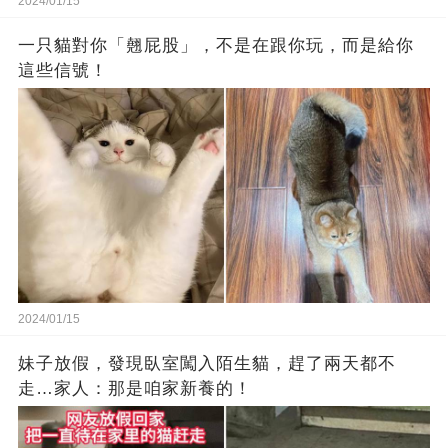
2024/01/15
一只貓對你「翹屁股」，不是在跟你玩，而是給你
這些信號！
2024/01/15
妹子放假，發現臥室闖入陌生貓，趕了兩天都不
走…家人：那是咱家新養的！