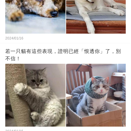
2024/01/16
若一只貓有這些表現，證明已經「恨透你」了，別
不信！