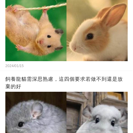
2024/01/15
飼養龍貓需深思熟慮，這四個要求若做不到還是放
棄的好