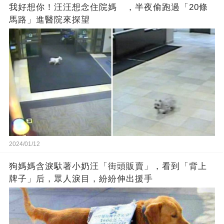
我好想你！汪汪想念住院媽 ，半夜偷跑過「20條
馬路」進醫院來探望
2024/01/12
狗媽媽含淚馱著小奶汪「街頭販賣」，看到「背上
牌子」后，眾人淚目，紛紛伸出援手