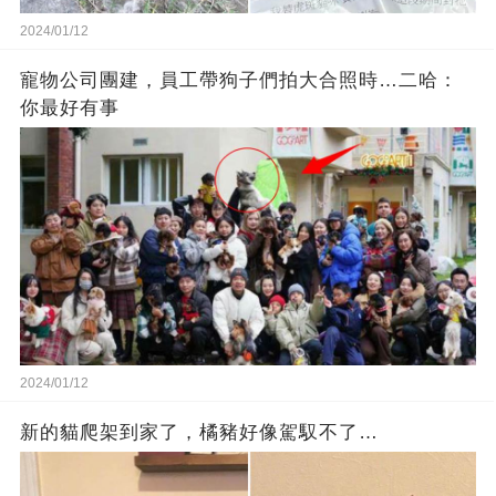
2024/01/12
寵物公司團建，員工帶狗子們拍大合照時…二哈：
你最好有事
2024/01/12
新的貓爬架到家了，橘豬好像駕馭不了…