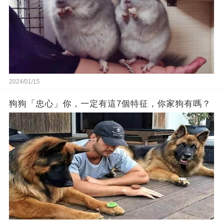
2024/01/15
狗狗「忠心」你，一定有這7個特征，你家狗有嗎？