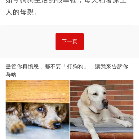
人的母親。
下一頁
盡管你再憤怒，都不要「打狗狗」，讓我來告訴你
為啥