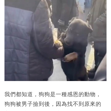
我們都知道，狗狗是一種感恩的動物，
狗狗被男子撿到後，因為找不到原來的