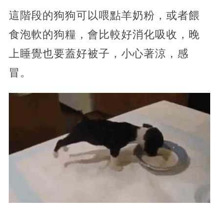
這階段的狗狗可以喂點羊奶粉，或者餵
食泡軟的狗糧，會比較好消化吸收，晚
上睡覺也要蓋好被子，小心著涼，感
冒。