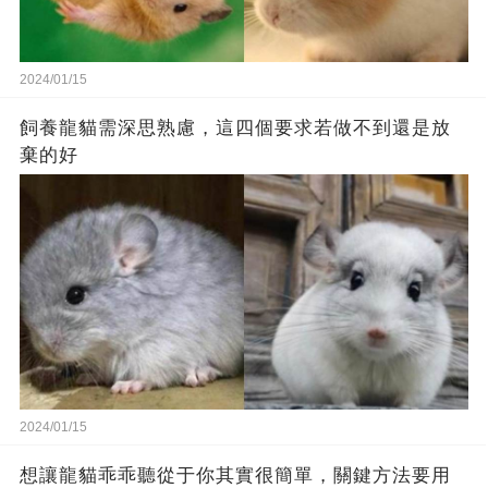
2024/01/15
飼養龍貓需深思熟慮，這四個要求若做不到還是放
棄的好
2024/01/15
想讓龍貓乖乖聽從于你其實很簡單，關鍵方法要用