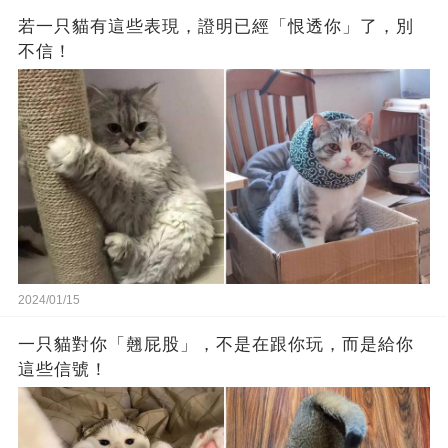
若一只貓有這些表現，證明已經「恨透你」了，別
不信！
2024/01/15
一只貓對你「翹屁股」，不是在跟你玩，而是給你
這些信號！