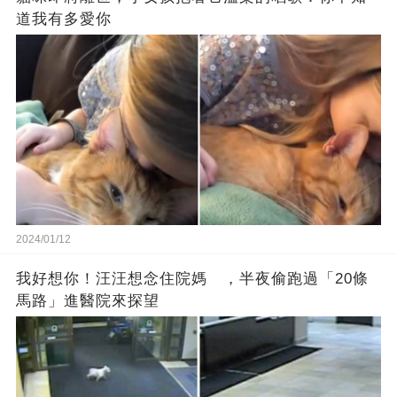
道我有多愛你
2024/01/12
我好想你！汪汪想念住院媽 ，半夜偷跑過「20條
馬路」進醫院來探望