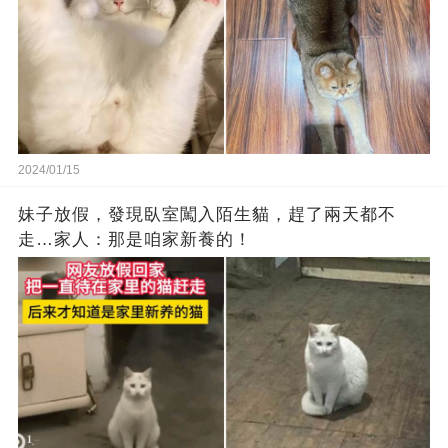
2024/01/15
妹子放假，發現臥室闖入陌生貓，趕了兩天都不
走…家人：那是咱家新養的！