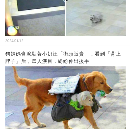
2024/01/12
狗媽媽含淚馱著小奶汪「街頭販賣」，看到「背上
牌子」后，眾人淚目，紛紛伸出援手