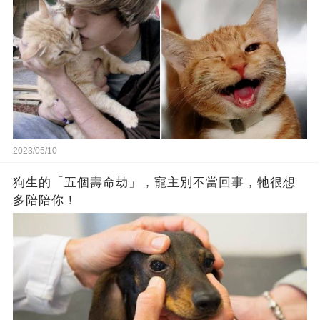
2023/05/10
狗生的「五個壽命劫」，寵主別不當回事，牠很想
多陪陪你！