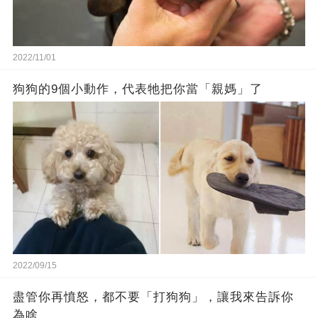
2022/11/01
狗狗的9個小動作，代表牠把你當「親媽」了
2022/09/15
盡管你再憤怒，都不要「打狗狗」，讓我來告訴你
為啥