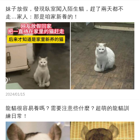
妹子放假，發現臥室闖入陌生貓，趕了兩天都不
走…家人：那是咱家新養的！
2024/01/15
龍貓很容易養嗎？需要注意些什麼？超萌的龍貓訓
練日常！