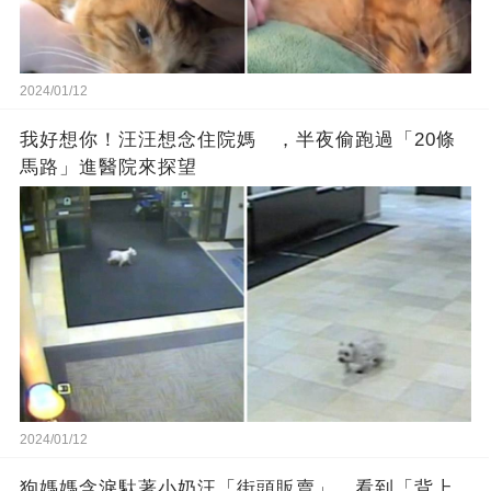
2024/01/12
我好想你！汪汪想念住院媽 ，半夜偷跑過「20條
馬路」進醫院來探望
2024/01/12
狗媽媽含淚馱著小奶汪「街頭販賣」，看到「背上