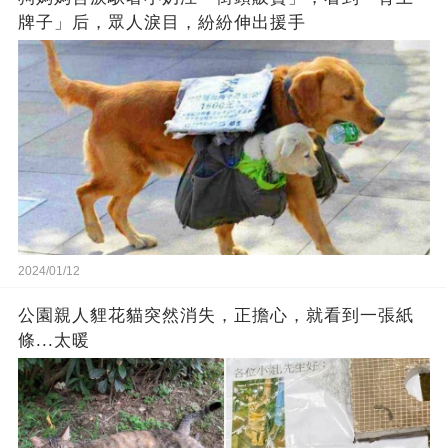
牌子」后，眾人淚目，紛紛伸出援手
2024/01/12
公園親人貍花貓突然消失，正擔心，就看到一張紙
條...太暖